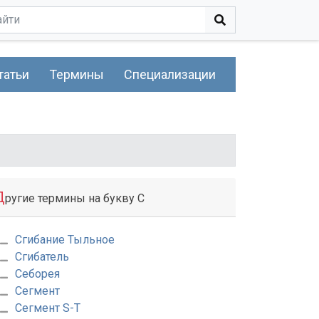
татьи
Термины
Специализации
Д
ругие термины на букву С
Сгибание Тыльное
Сгибатель
Себорея
Сегмент
Сегмент S-T