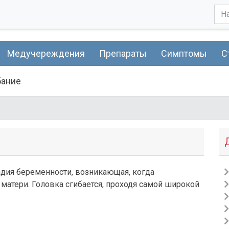
Медучереждения
Препараты
Симптомы
С
бание
тадия беременности, возникающая, когда
 матери. Головка сгибается, проходя самой широкой