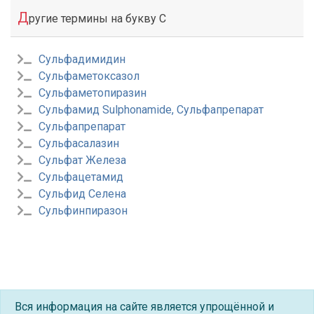
Д
ругие термины на букву С
Сульфадимидин
Сульфаметоксазол
Сульфаметопиразин
Сульфамид Sulphonamide, Сульфапрепарат
Сульфапрепарат
Сульфасалазин
Сульфат Железа
Сульфацетамид
Сульфид Селена
Сульфинпиразон
Вся информация на сайте является упрощённой и