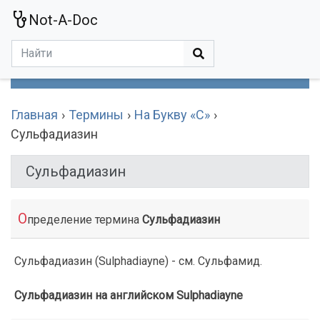
Not-A-Doc
МЕНЮ
Болезни
Действующие Вещества
Медучереждения
Препараты
Симптомы
Статьи
Термины
Специализации
Главная
Термины
На Букву «С»
Сульфадиазин
Сульфадиазин
О
пределение термина
Сульфадиазин
Сульфадиазин (Sulphadiayne) - см. Сульфамид.
Сульфадиазин на английском Sulphadiayne