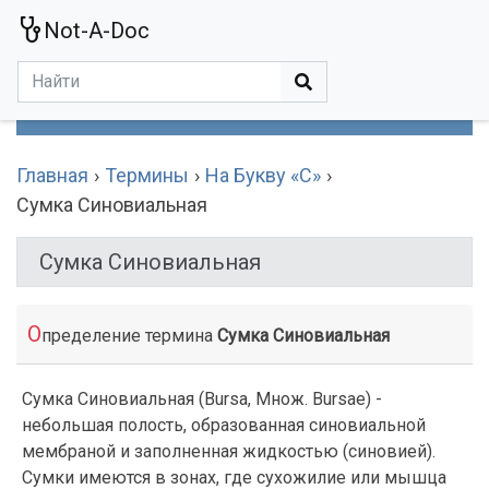
Not-A-Doc
МЕНЮ
Болезни
Действующие Вещества
Медучереждения
Препараты
Симптомы
Статьи
Термины
Специализации
Главная
Термины
На Букву «С»
Сумка Синовиальная
Сумка Синовиальная
О
пределение термина
Сумка Синовиальная
Сумка Синовиальная (Bursa, Множ. Bursae) -
небольшая полость, образованная синовиальной
мембраной и заполненная жидкостью (синовией).
Сумки имеются в зонах, где сухожилие или мышца