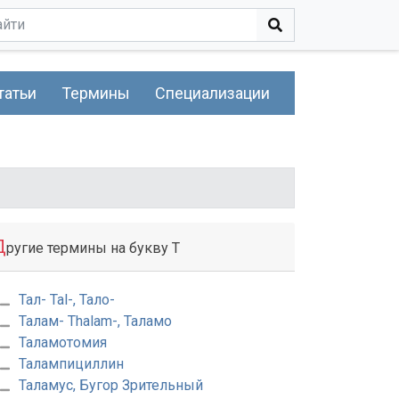
татьи
Термины
Специализации
Д
ругие термины на букву Т
Тал- Tal-, Тало-
Талам- Thalam-, Таламо
Таламотомия
Талампициллин
Таламус, Бугор Зрительный