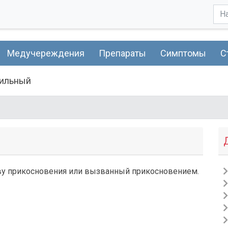
Медучереждения
Препараты
Симптомы
С
тильный
ству прикосновения или вызванный прикосновением.