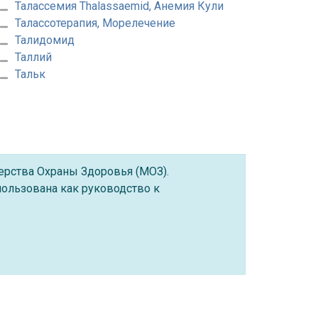
Талассемия Thalassaemid, Анемия Кули
Талассотерапия, Морелечение
Талидомид
Таллий
Тальк
ерства Охраны Здоровья (МОЗ).
ользована как руководство к