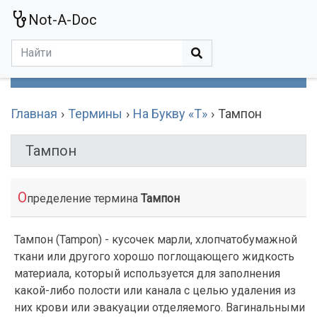
Not-A-Doc
МЕНЮ
Болезни
Действующие Вещества
Медучереждения
Препараты
Симптомы
Статьи
Термины
Специализации
Главная
Термины
На Букву «Т»
Тампон
Тампон
О
пределение термина
Тампон
Тампон (Tampon) - кусочек марли, хлопчатобумажной
ткани или другого хорошо поглощающего жидкость
материала, который используется для заполнения
какой-либо полости или канала с целью удаления из
них крови или эвакуации отделяемого. Вагинальными