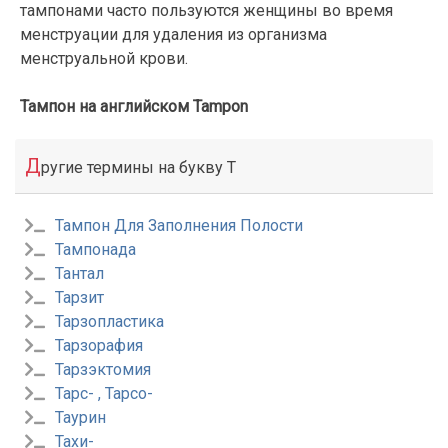
тампонами часто пользуются женщины во время
менструации для удаления из организма
менструальной крови.
Тампон на английском Tampon
Д
ругие термины на букву Т
Тампон Для Заполнения Полости
Тампонада
Тантал
Тарзит
Тарзопластика
Тарзорафия
Тарзэктомия
Тарс- , Tapco-
Таурин
Тахи-