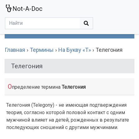
Not-A-Doc
МЕНЮ
Болезни
Действующие Вещества
Медучереждения
Препараты
Симптомы
Статьи
Термины
Специализации
Главная
Термины
На Букву «Т»
Телегония
Телегония
О
пределение термина
Телегония
Телегония (Telegony) - не имеющая подтверждения
теория, согласно которой половой контакт с одним
мужчиной влияет на детей, рожденных в результате
последующих сношений с другими мужчинами.