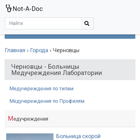
Not-A-Doc
МЕНЮ
Болезни
Действующие Вещества
Медучереждения
Препараты
Симптомы
Статьи
Термины
Специализации
Главная
Города
Черновцы
Черновцы - Больницы
Медучреждения Лаборатории
Медучереждения по типам
Медучереждения по Профилям
М
едучреждения
Больница скорой