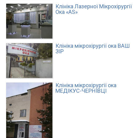
Клініка Лазерної Мікрохірургії
Ока «АS»
Клініка мікрохірургії ока ВАШ
ЗІР
Клініка мікрохірургії ока
МЕДІКУС-ЧЕРНІВЦІ