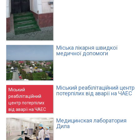
Міська лікарня швидкої
медичної допомоги
Міський реабілітаційний центр
Міський
потерпілих від аварії на ЧАЕС
реабілітаційний
центр потерпілих
від аварії на ЧАЕС
Медицинская лаборатория
Дила