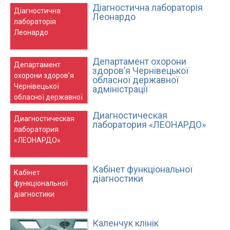
Діагностична лабораторія
Діагностична
Леонардо
лабораторія
Леонардо
Департамент охорони
Департамент
здоров’я Чернівецької
охорони здоров’я
обласної державної
Чернівецької
адміністрації
обласної державної
адміністрації
Диагностическая
Диагностическая
лаборатория «ЛЕОНАРДО»
лаборатория
«ЛЕОНАРДО»
Кабінет функціональної
Кабінет
діагностики
функціональної
діагностики
Каленчук клінік