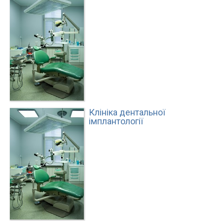
Клініка дентальної
імплантології