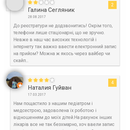
2
Галина Сегляник
28.08.2017
До реєстратури не додзвонитись! Окрім того,
телефони лише стаціонарні, що не зручно.
Невже в наш час високих технологій і
інтернету так важко ввести електронний запис
на прийом? Можна ж якось через вайбер чи
скайп...
4
Наталия Гуйван
17.03.2017
Нам пощастило з нашим педіатром і
медсестрою, задоволена їх роботою і
відношенням до моїх дітей.На рахунок інших
лікарів все не так безхмарно, хоч ввели запис