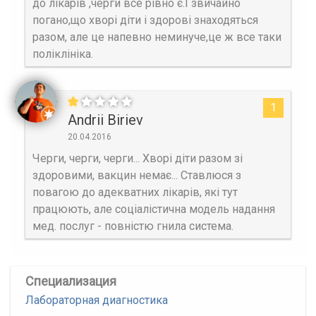
до лікарів ,черги все рівно є.І звичайно
погано,що хворі діти і здорові знаходяться
разом, але це напевно неминуче,це ж все таки
поліклініка.
1
Andrii Biriev
20.04.2016
Черги, черги, черги... Хворі діти разом зі
здоровими, вакцин немає... Ставлюся з
повагою до адекватних лікарів, які тут
працюють, але соціалістична модель надання
мед. послуг - повністю гнила система.
Специализация
Лабораторная диагностика