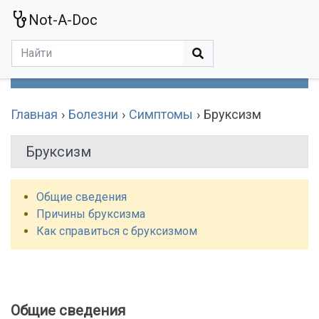
Not-A-Doc
МЕНЮ
Болезни
Действующие Вещества
Медучереждения
Препараты
Симптомы
Статьи
Термины
Специализации
Главная
Болезни
Симптомы
Бруксизм
Бруксизм
Общие сведения
Причины бруксизма
Как справиться с бруксизмом
Общие сведения