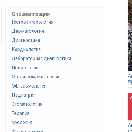
Специализация
Гастроэнтерология
Дерматология
Диагностика
Кардиология
Лабораторная диагностика
Неврология
А
Оториноларингология
п
Офтальмология
Педиатрия
А
Стоматология
Терапия
Урология
А
а
Физиотерапия