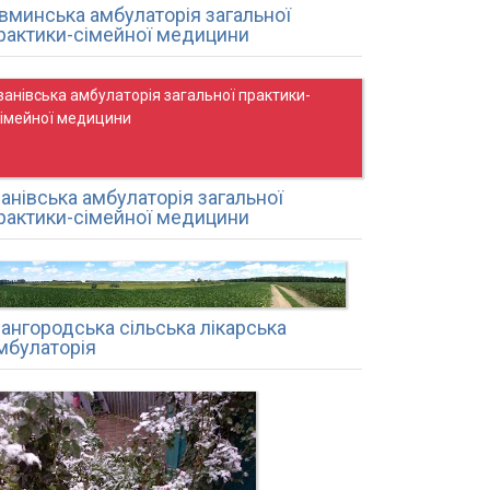
вминська амбулаторія загальної
рактики-сімейної медицини
ванівська амбулаторія загальної практики-
сімейної медицини
ванівська амбулаторія загальної
рактики-сімейної медицини
вангородська сільська лікарська
мбулаторія