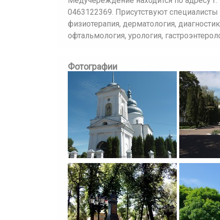
Медучереждение находится по адресу г. Н
0463122369. Присутствуют специалисты п
физиотерапия, дерматология, диагностик
офтальмология, урология, гастроэнтероло
Фотографии