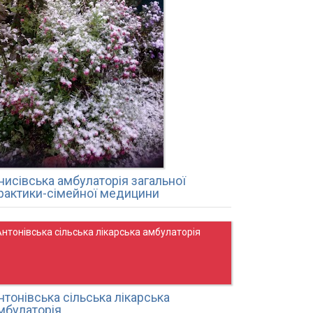
нисівська амбулаторія загальної
рактики-сімейної медицини
нтонівська сільська лікарська амбулаторія
нтонівська сільська лікарська
мбулаторія