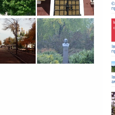
Є
п
І
І
п
І
а