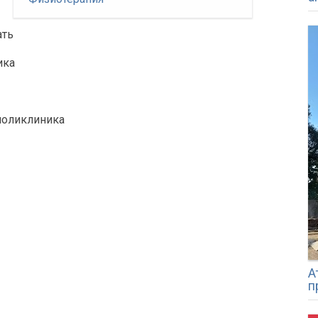
ать
ика
поликлиника
А
п