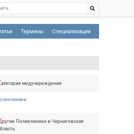
татьи
Термины
Специализации
К
атегория медучереждения
оликлиники
Д
ругие Поликлиники в Черниговская
бласть