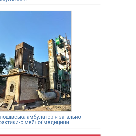
тюшівська амбулаторія загальної
рактики-сімейної медицини