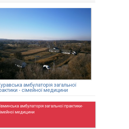
уравська амбулаторія загальної
рактики - сімейної медицини
Євминська амбулаторія загальної практики-
сімейної медицини