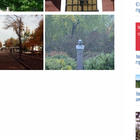
Є
п
І
І
п
І
а