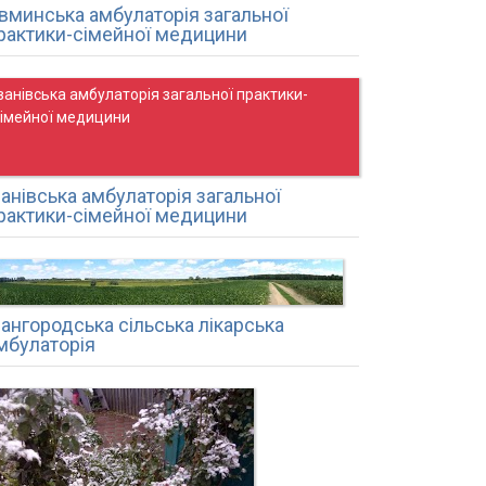
вминська амбулаторія загальної
рактики-сімейної медицини
ванівська амбулаторія загальної практики-
сімейної медицини
ванівська амбулаторія загальної
рактики-сімейної медицини
вангородська сільська лікарська
мбулаторія