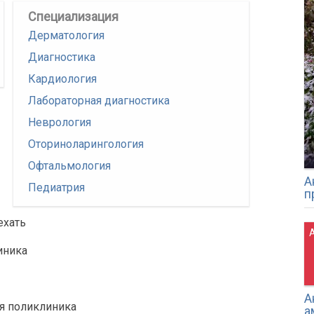
Специализация
Дерматология
Диагностика
Кардиология
Лабораторная диагностика
Неврология
Оториноларингология
Офтальмология
А
Педиатрия
п
ехать
А
иника
А
ая поликлиника
а