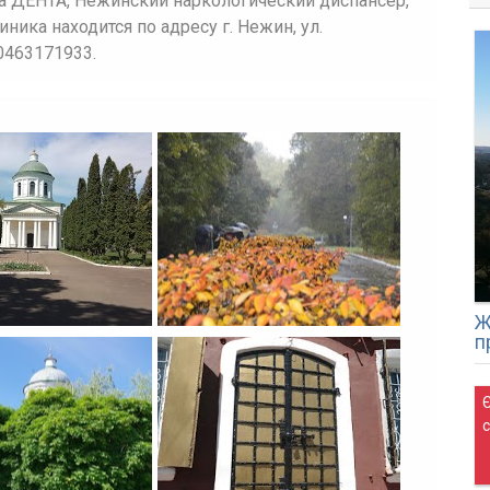
а ДЕНТА, Нежинский наркологический диспансер,
ника находится по адресу г. Нежин, ул.
 0463171933.
Ж
п