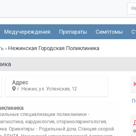
Медучереждения
Препараты
Симптомы
С
ть
Нежинская Городская Поликлиника
ника
Адрес
г. Нежин, ул. Успенская, 12
П
ликлиника
фильные специализации поликлиники -
иагностика, кардиология, оториноларингология,
ика. Ориентиры - Родильный дом, Станция скорой
о