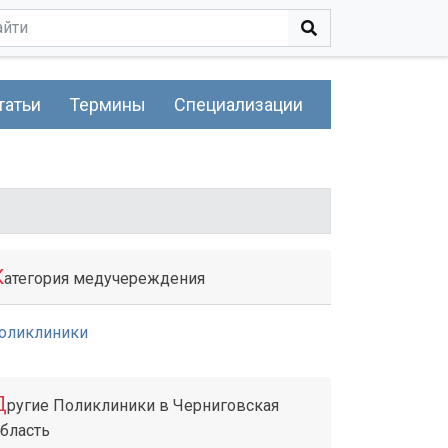
татьи
Термины
Специализации
К
атегория медучереждения
оликлиники
Д
ругие Поликлиники в Черниговская
бласть