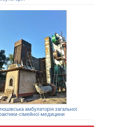
тюшівська амбулаторія загальної
рактики-сімейної медицини