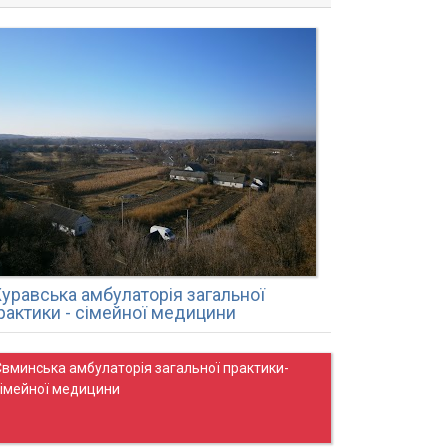
уравська амбулаторія загальної
рактики - сімейної медицини
Євминська амбулаторія загальної практики-
сімейної медицини