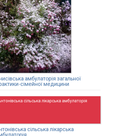
нисівська амбулаторія загальної
рактики-сімейної медицини
нтонівська сільська лікарська амбулаторія
нтонівська сільська лікарська
мбулаторія