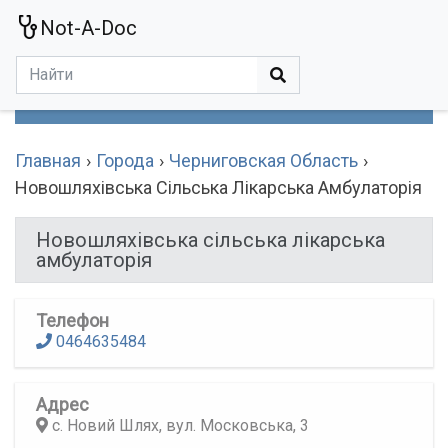
Not-A-Doc
МЕНЮ
Болезни
Действующие Вещества
Медучереждения
Препараты
Симптомы
Статьи
Термины
Специализации
Главная
Города
Черниговская Область
Новошляхівська Сільська Лікарська Амбулаторія
Новошляхівська сільська лікарська
амбулаторія
Телефон
0464635484
Адрес
с. Новий Шлях, вул. Московська, 3