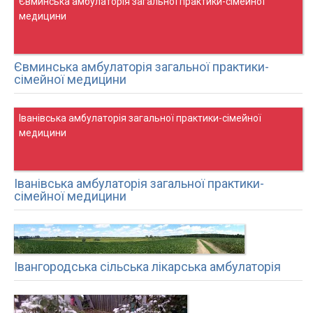
Євминська амбулаторія загальної практики-сімейної
медицини
Євминська амбулаторія загальної практики-
сімейної медицини
Іванівська амбулаторія загальної практики-сімейної
медицини
Іванівська амбулаторія загальної практики-
сімейної медицини
Івангородська сільська лікарська амбулаторія