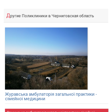
Д
ругие Поликлиники в Черниговская область
Журавська амбулаторія загальної практики -
сімейної медицини