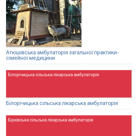
Атюшівська амбулаторія загальної практики-
сімейної медицини
Білорічицька сільська лікарська амбулаторія
Білорічицька сільська лікарська амбулаторія
Бірківська сільська лікарська амбулаторія