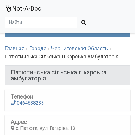
Not-A-Doc
МЕНЮ
Болезни
Действующие Вещества
Медучереждения
Препараты
Симптомы
Статьи
Термины
Специализации
Главная
Города
Черниговская Область
Патютинська Сільська Лікарська Амбулаторія
Патютинська сільська лікарська
амбулаторія
Телефон
0464638233
Адрес
с. Патюти, вул. Гагаріна, 13