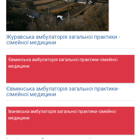
Журавська амбулаторія загальної практики -
сімейної медицини
Євминська амбулаторія загальної практики-сімейної
медицини
Євминська амбулаторія загальної практики-
сімейної медицини
Іванівська амбулаторія загальної практики-сімейної
медицини