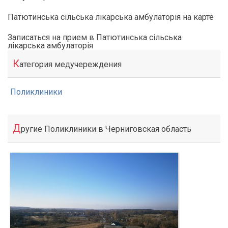
Патютинська сільська лікарська амбулаторія на карте
Записаться на прием в Патютинська сільська
лікарська амбулаторія
К
атегория медучереждения
Поликлиники
Д
ругие Поликлиники в Черниговская область