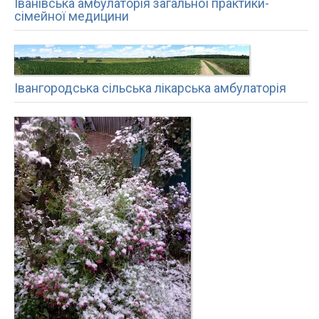
Іванівська амбулаторія загальної практики-
сімейної медицини
Івангородська сільська лікарська амбулаторія