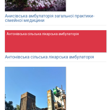
Анисівська амбулаторія загальної практики-
сімейної медицини
Антонівська сільська лікарська амбулаторія
Антонівська сільська лікарська амбулаторія