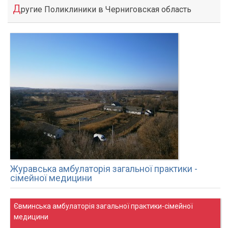
Д
ругие Поликлиники в Черниговская область
Журавська амбулаторія загальної практики -
сімейної медицини
Євминська амбулаторія загальної практики-сімейної
медицини