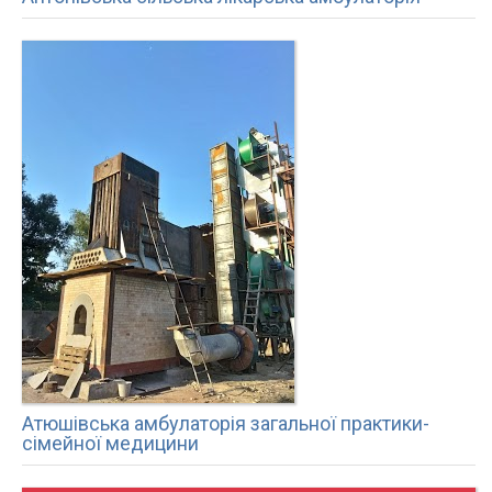
Атюшівська амбулаторія загальної практики-
сімейної медицини