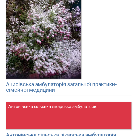
Анисівська амбулаторія загальної практики-
сімейної медицини
Антонівська сільська лікарська амбулаторія
Антонівська сільська лікарська амбулаторія