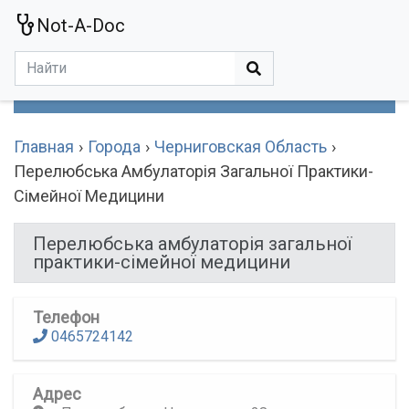
Not-A-Doc
МЕНЮ
Болезни
Действующие Вещества
Медучереждения
Препараты
Симптомы
Статьи
Термины
Специализации
Главная
Города
Черниговская Область
Перелюбська Амбулаторія Загальної Практики-
Сімейної Медицини
Перелюбська амбулаторія загальної
практики-сімейної медицини
Телефон
0465724142
Адрес