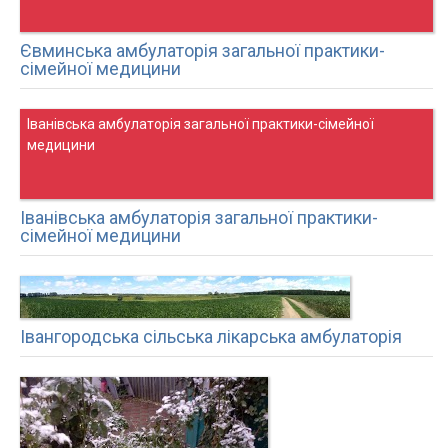
Євминська амбулаторія загальної практики-
сімейної медицини
Іванівська амбулаторія загальної практики-сімейної
медицини
Іванівська амбулаторія загальної практики-
сімейної медицини
Івангородська сільська лікарська амбулаторія