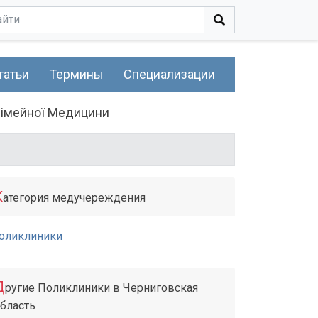
татьи
Термины
Специализации
Сімейної Медицини
К
атегория медучереждения
оликлиники
Д
ругие Поликлиники в Черниговская
бласть