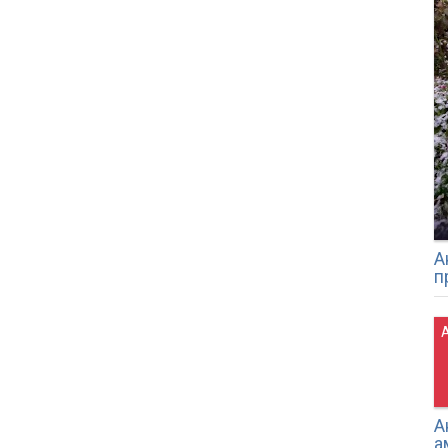
А
п
А
А
а