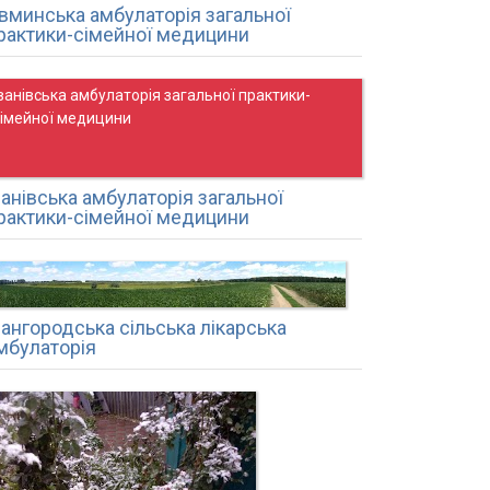
вминська амбулаторія загальної
рактики-сімейної медицини
ванівська амбулаторія загальної практики-
сімейної медицини
ванівська амбулаторія загальної
рактики-сімейної медицини
вангородська сільська лікарська
мбулаторія