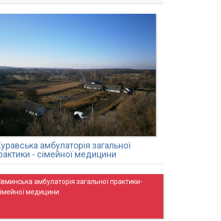
уравська амбулаторія загальної
рактики - сімейної медицини
Євминська амбулаторія загальної практики-
сімейної медицини