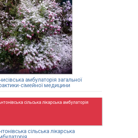
нисівська амбулаторія загальної
рактики-сімейної медицини
нтонівська сільська лікарська амбулаторія
нтонівська сільська лікарська
мбулаторія