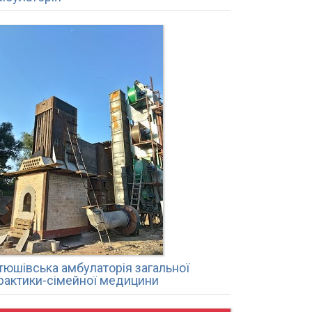
тюшівська амбулаторія загальної
рактики-сімейної медицини