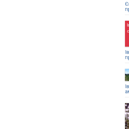
Є
п
І
І
п
І
а