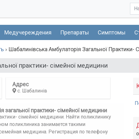
Медучереждения
Препараты
Симптомы
С
ть
Шабалинівська Амбулаторія Загальної Практики- 
альної практики- сімейної медицини
Адрес
с. Шабалинів
П
я загальної практики- сімейної медицини
актики- сімейної медицини. Найти поликлинику
вном поликлиника занимается такими
 семейная медицина. Регистрация по телефону
о