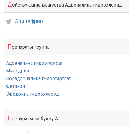
Д
ействующие вещества Адреналина гидрохлорид
Эпинефрин
П
репараты группы
Адреналина гидротартрат
Мидодрин
Норадреналина гидротартрат
Фетанол
Эфедрина гидрохлорид
П
репараты на букву А