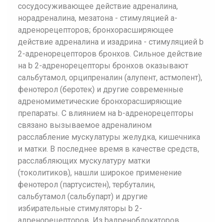
сосудосуживающее действие адреналина,
норадреналина, мезатона - стимуляцией a-
адренорецепторов; бронхорасширяющее
действие адреналина и изадрина - стимуляцией b
2-адренорецепторов бронхов. Сильное действие
на b 2-адренорецепторы бронхов оказывают
сальбутамол, орципреналин (алупент, астмопент),
фенотерол (беротек) и другие современные
адреномиметические бронхорасширяющие
препараты. С влиянием на b-адренорецепторы
связано вызываемое адреналином
расслабление мускулатуры желудка, кишечника
и матки. В последнее время в качестве средств,
расслабляющих мускулатуру матки
(токолитиков), нашли широкое применение
фенотерол (партусистен), тербуталин,
сальбутамол (сальбупарт) и другие
избирательные стимуляторы b 2-
адренорецепторов. Из bадреноблокаторов