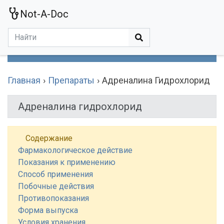
Not-A-Doc
МЕНЮ
Болезни
Действующие Вещества
Медучереждения
Препараты
Симптомы
Статьи
Термины
Специализации
Главная
Препараты
Адреналина Гидрохлорид
Адреналина гидрохлорид
Содержание
Фармакологическое действие
Показания к применению
Способ применения
Побочные действия
Противопоказания
Форма выпуска
Условия хранения