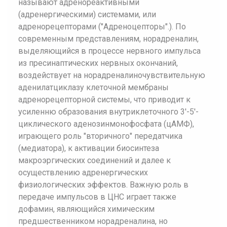
называют адренореактивными
(адренергическими) системами, или
адренорецепторами ("Адреноцепторы".). По
современным представлениям, норадреналин,
выделяющийся в процессе нервного импульса
из пресинаптических нервных окончаний,
воздействует на норадреналиночувствительную
аденилатциклазу клеточной мембраны
адренорецепторной системы, что приводит к
усиленню образования внутриклеточного 3'-5'-
циклического аденозинмонофосфата (цАМФ),
играющего роль "вторичного" передатчика
(медиатора), к активации биосинтеза
макроэргических соединений и далее к
осуществлению адренергических
физиологических эффектов. Важную роль в
передаче импульсов в ЦНС играет также
дофамин, являющийся химическим
предшественником норадреналина, но