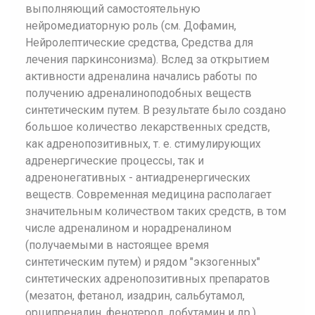
выполняющий самостоятельную
нейромедиаторную роль (см. Дофамин,
Нейролептические средства, Средства для
лечения паркинсонизма). Вслед за открытием
активности адреналина начались работы по
получению адреналиноподобных веществ
синтетическим путем. В результате было создано
большое количество лекарственных средств,
как адренопозитивных, т. е. стимулирующих
адренергические процессы, так и
адренонегативных - антиадренергических
веществ. Современная медицина располагает
значительным количеством таких средств, в том
числе адреналином и норадреналином
(получаемыми в настоящее время
синтетическим путем) и рядом "экзогенных"
синтетических адренопозитивных препаратов
(мезатон, фетанол, изадрин, сальбутамол,
орципреналин, фенотерол, добутамин и др.),