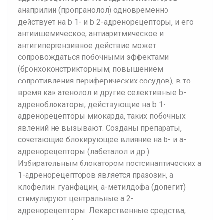
анаприлин (пропранолол) одновременно
действует на b 1- и b 2-адренорецепторы, и его
антиишемическое, антиаритмическое и
антигипертензивное действие может
сопровождаться побочными эффектами
(бронхоконстрикторным; повышением
сопротивления периферических сосудов), в то
время как атенолол и другие селективные b-
адреноблокаторы, действующие на b 1-
адренорецепторы миокарда, таких побочных
явлений не вызывают. Созданы препараты,
сочетающие блокирующее влияние на b- и a-
адренорецепторы (лабеталол и др.).
Избирательным блокатором постсинаптических a
1-адренорецепторов является празозин, а
клофелин, гуанфацин, a-метилдофа (допегит)
стимулируют центральные a 2-
адренорецепторы. Лекарственные средства,