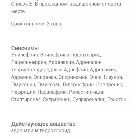
Список Б. В прохладном, защищенном от света
месте.
Срок годности: 2 года.
Синонимы
Эпинефрин, Эпинефрина гидрохлорид,
Рацепинефрин, Адреналин, Адреналин
хлористоводородный, Аднефрин, Адренамин,
Адренин, Эпиренан, Эпиринамин, Эппи, Глаукон,
Глауконин, Глаукозан, Гипернефрин, Леворенин,
Нефридии, Паранефрин, Реностиптицин,
Стиптиренал, Супраренин, Супрареналин, Тоноген.
Действующее вещество
адреналина гидрохлорид