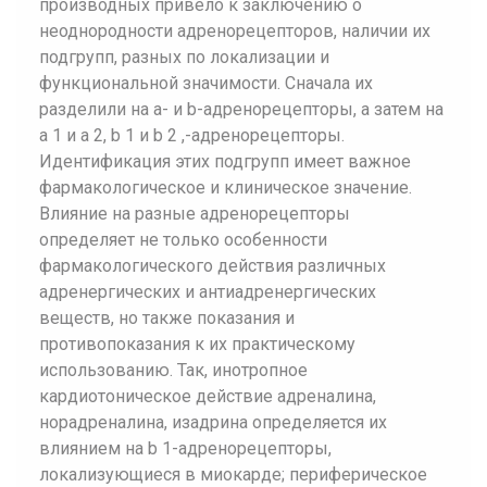
производных привело к заключению о
неоднородности адренорецепторов, наличии их
подгрупп, разных по локализации и
функциональной значимости. Сначала их
разделили на a- и b-адренорецепторы, а затем на
a 1 и a 2, b 1 и b 2 ,-адренорецепторы.
Идентификация этих подгрупп имеет важное
фармакологическое и клиническое значение.
Влияние на разные адренорецепторы
определяет не только особенности
фармакологического действия различных
адренергических и антиадренергических
веществ, но также показания и
противопоказания к их практическому
использованию. Так, инотропное
кардиотоническое действие адреналина,
норадреналина, изадрина определяется их
влиянием на b 1-адренорецепторы,
локализующиеся в миокарде; периферическое