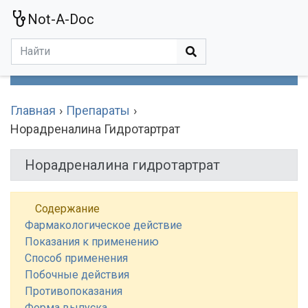
Not-A-Doc
МЕНЮ
Болезни
Действующие Вещества
Медучереждения
Препараты
Симптомы
Статьи
Термины
Специализации
Главная
Препараты
Норадреналина Гидротартрат
Норадреналина гидротартрат
Содержание
Фармакологическое действие
Показания к применению
Способ применения
Побочные действия
Противопоказания
Форма выпуска