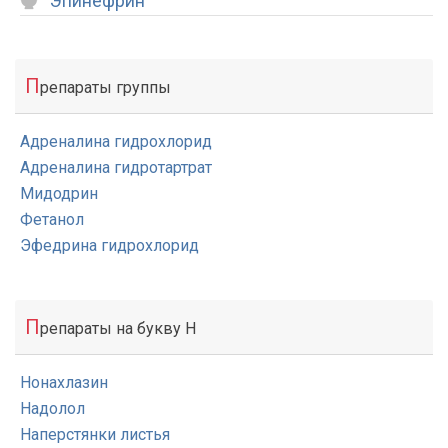
Эпинефрин
П
репараты группы
Адреналина гидрохлорид
Адреналина гидротартрат
Мидодрин
Фетанол
Эфедрина гидрохлорид
П
репараты на букву Н
Нонахлазин
Надолол
Наперстянки листья