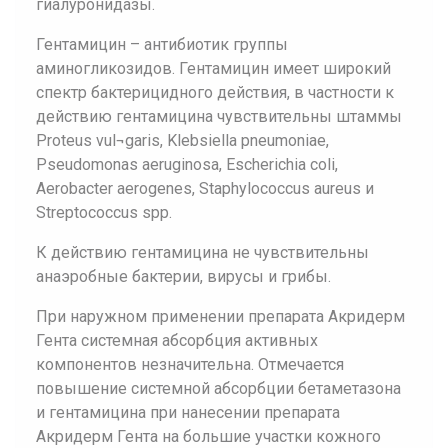
гиалуронидазы.
Гентамицин – антибиотик группы
аминогликозидов. Гентамицин имеет широкий
спектр бактерицидного действия, в частности к
действию гентамицина чувствительны штаммы
Proteus vul¬garis, Klebsiella pneumoniae,
Pseudomonas aeruginosa, Escherichia coli,
Aerobacter aerogenes, Staphylococcus aureus и
Streptococcus spp.
К действию гентамицина не чувствительны
анаэробные бактерии, вирусы и грибы.
При наружном применении препарата Акридерм
Гента системная абсорбция активных
компонентов незначительна. Отмечается
повышение системной абсорбции бетаметазона
и гентамицина при нанесении препарата
Акридерм Гента на большие участки кожного