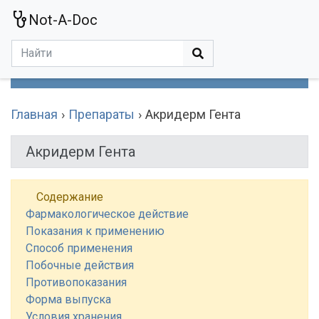
Not-A-Doc
МЕНЮ
Болезни
Действующие Вещества
Медучереждения
Препараты
Симптомы
Статьи
Термины
Специализации
Главная
Препараты
Акридерм Гента
Акридерм Гента
Содержание
Фармакологическое действие
Показания к применению
Способ применения
Побочные действия
Противопоказания
Форма выпуска
Условия хранения