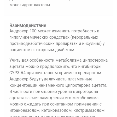
моногидрат лактозы.
Взаимодействие
Андрокур 100 может изменять потребность в
гипогликемических средствах (пероральных
противодиабетических препаратах и инсулине) у
пациентов с сахарным диабетом.
Учитывая особенности метаболизма ципротерона
ацетата можно предположить, что ингибиторы
CYP3 A4 при сочетанном приеме с препаратом
Андрокур будут увеличивать плазменные
концентрации неизменного ципротерона ацетата.
В частности повышение уровня ципротерона
ацетата за счет замедления его метаболизма
можно ожидать при сочетанном применении с
итраконазолом, кетоконазолом, клотримазолом
и ритонавиром, а также другими сильными