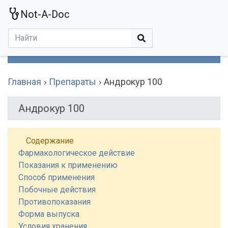
Not-A-Doc
МЕНЮ
Болезни
Действующие Вещества
Медучереждения
Препараты
Симптомы
Статьи
Термины
Специализации
Главная
Препараты
Андрокур 100
Андрокур 100
Содержание
Фармакологическое действие
Показания к применению
Способ применения
Побочные действия
Противопоказания
Форма выпуска
Условия хранения