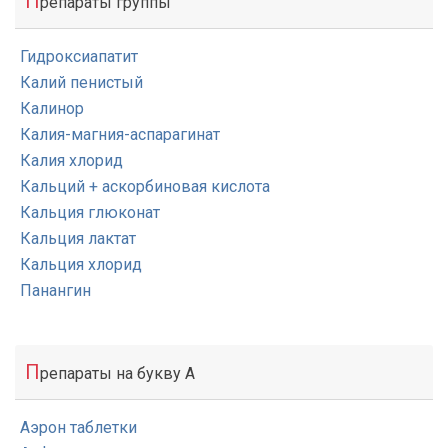
П
репараты группы
Гидроксиапатит
Калий пенистый
Калинор
Калия-магния-аспарагинат
Калия хлорид
Кальций + аскорбиновая кислота
Кальция глюконат
Кальция лактат
Кальция хлорид
Панангин
П
репараты на букву А
Аэрон таблетки