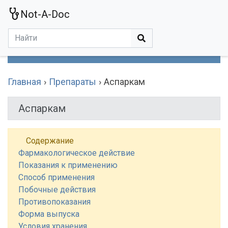
Not-A-Doc
МЕНЮ
Болезни
Действующие Вещества
Медучереждения
Препараты
Симптомы
Статьи
Термины
Специализации
Главная
Препараты
Аспаркам
Аспаркам
Содержание
Фармакологическое действие
Показания к применению
Способ применения
Побочные действия
Противопоказания
Форма выпуска
Условия хранения