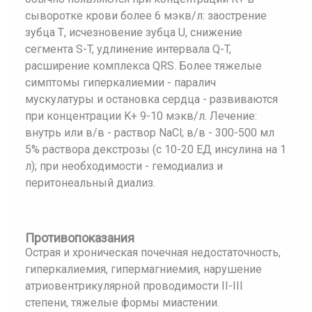
сыворотке крови более 6 мэкв/л: заострение
зубца Т, исчезновение зубца U, снижение
сегмента S-T, удлинение интервала Q-T,
расширение комплекса QRS. Более тяжелые
симптомы гиперкалиемии - паралич
мускулатуры и остановка сердца - развиваются
при концентрации K+ 9-10 мэкв/л. Лечение:
внутрь или в/в - раствор NaCl; в/в - 300-500 мл
5% раствора декстрозы (с 10-20 ЕД инсулина на 1
л); при необходимости - гемодиализ и
перитонеальный диализ.
Противопоказания
Острая и хроническая почечная недостаточность,
гиперкалиемия, гипермагниемия, нарушение
атриовентрикулярной проводимости II-III
степени, тяжелые формы миастении.