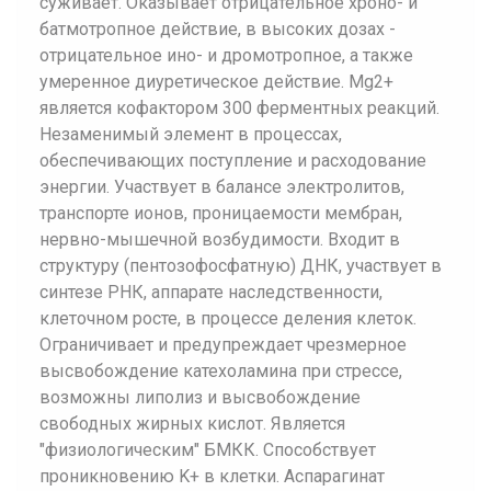
суживает. Оказывает отрицательное хроно- и
батмотропное действие, в высоких дозах -
отрицательное ино- и дромотропное, а также
умеренное диуретическое действие. Mg2+
является кофактором 300 ферментных реакций.
Незаменимый элемент в процессах,
обеспечивающих поступление и расходование
энергии. Участвует в балансе электролитов,
транспорте ионов, проницаемости мембран,
нервно-мышечной возбудимости. Входит в
структуру (пентозофосфатную) ДНК, участвует в
синтезе РНК, аппарате наследственности,
клеточном росте, в процессе деления клеток.
Ограничивает и предупреждает чрезмерное
высвобождение катехоламина при стрессе,
возможны липолиз и высвобождение
свободных жирных кислот. Является
"физиологическим" БМКК. Способствует
проникновению K+ в клетки. Аспарагинат