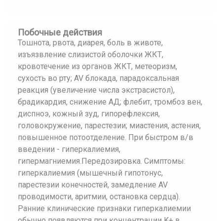
Побочные действия
Тошнота, рвота, диарея, боль в животе,
изъязвление слизистой оболочки ЖКТ,
кровотечение из органов ЖКТ, метеоризм,
сухость во рту; AV блокада, парадоксальная
реакция (увеличение числа экстрасистол),
брадикардия, снижение АД; флебит, тромбоз вен,
диспноэ, кожный зуд, гипорефлексия,
головокружение, парестезии; миастения, астения,
повышенное потоотделение. При быстром в/в
введении - гиперкалиемия,
гипермагниемия.Передозировка. Симптомы:
гиперкалиемия (мышечный гипотонус,
парестезии конечностей, замедление AV
проводимости, аритмии, остановка сердца).
Ранние клинические признаки гиперкалиемии
обычно появляются при концентрации K+ в