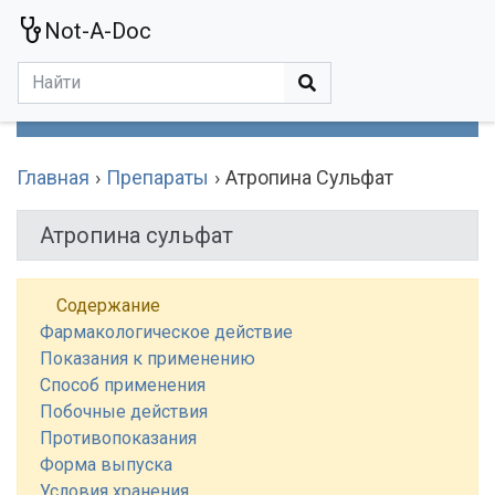
Not-A-Doc
МЕНЮ
Болезни
Действующие Вещества
Медучереждения
Препараты
Симптомы
Статьи
Термины
Специализации
Главная
Препараты
Атропина Сульфат
Атропина сульфат
Содержание
Фармакологическое действие
Показания к применению
Способ применения
Побочные действия
Противопоказания
Форма выпуска
Условия хранения