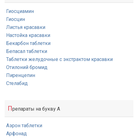
Гиосциамин
Гиосцин
Листья красавки
Настойка красавки
Бекарбон таблетки
Бепасал таблетки
Таблетки желудочные с экстрактом красавки
Отилоний бромид
Пиренцепин
Стелабид
П
репараты на букву А
Аэрон таблетки
Арфонад