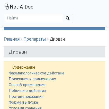
Not-A-Doc
МЕНЮ
Болезни
Действующие Вещества
Медучереждения
Препараты
Симптомы
Статьи
Термины
Специализации
Главная
Препараты
Диован
Диован
Содержание
Фармакологическое действие
Показания к применению
Способ применения
Побочные действия
Противопоказания
Форма выпуска
Условия хранения