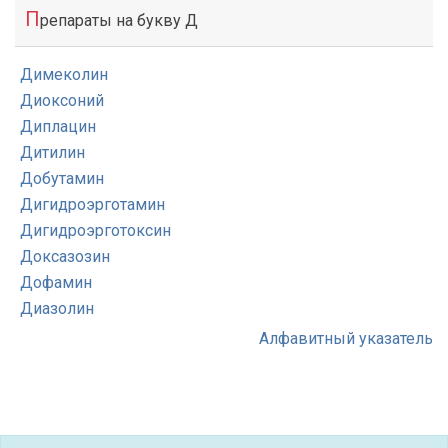
П
репараты на букву Д
Димеколин
Диоксоний
Диплацин
Дитилин
Добутамин
Дигидроэрготамин
Дигидроэрготоксин
Доксазозин
Дофамин
Диазолин
Алфавитный указатель