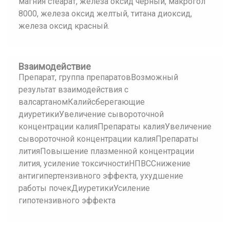
магния стеарат, железа оксид черный, макрогол
8000, железа оксид желтый, титана диоксид,
железа оксид красный.
Взаимодействие
Препарат, группа препаратовВозможный
результат взаимодействия с
валсартаномКалийсберегающие
диуретикиУвеличение сывороточной
концентрации калияПрепараты калияУвеличение
сывороточной концентрации калияПрепараты
литияПовышение плазменной концентрации
лития, усиление токсичностиНПВССнижение
антигипертензивного эффекта, ухудшение
работы почекДиуретикиУсиление
гипотензивного эффекта