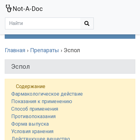
Not-A-Doc
МЕНЮ
Болезни
Действующие Вещества
Медучереждения
Препараты
Симптомы
Статьи
Термины
Специализации
Главная
Препараты
Эспол
Эспол
Содержание
Фармакологическое действие
Показания к применению
Способ применения
Противопоказания
Форма выпуска
Условия хранения
Действующее вещество