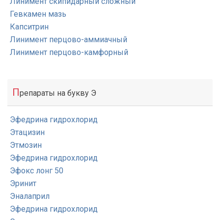
Линимент скипидарный сложный
Гевкамен мазь
Капситрин
Линимент перцово-аммиачный
Линимент перцово-камфорный
П
репараты на букву Э
Эфедрина гидрохлорид
Этацизин
Этмозин
Эфедрина гидрохлорид
Эфокс лонг 50
Эринит
Эналаприл
Эфедрина гидрохлорид