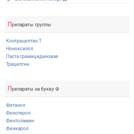
П
репараты группы
Контрацептин Т
Ноноксилол
Паста грамицидиновая
Трацептин
П
репараты на букву Ф
Фетанол
Фенотерол
Фентоламин
Фенкарол