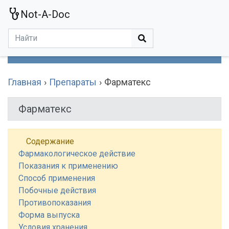
Not-A-Doc
МЕНЮ
Болезни
Действующие Вещества
Медучереждения
Препараты
Симптомы
Статьи
Термины
Специализации
Главная
Препараты
Фарматекс
Фарматекс
Содержание
Фармакологическое действие
Показания к применению
Способ применения
Побочные действия
Противопоказания
Форма выпуска
Условия хранения