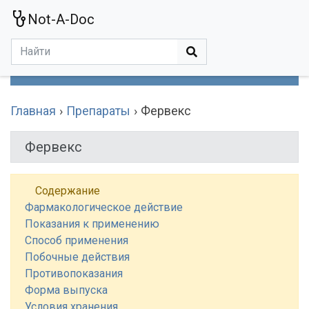
Not-A-Doc
МЕНЮ
Болезни
Действующие Вещества
Медучереждения
Препараты
Симптомы
Статьи
Термины
Специализации
Главная
Препараты
Фервекс
Фервекс
Содержание
Фармакологическое действие
Показания к применению
Способ применения
Побочные действия
Противопоказания
Форма выпуска
Условия хранения