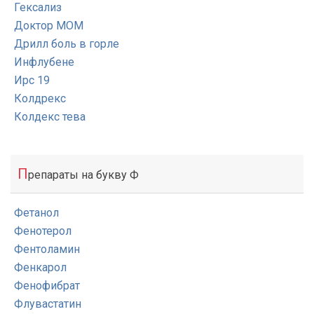
Гексализ
Доктор МОМ
Дрилл боль в горле
Инфлубене
Ирс 19
Колдрекс
Колдекс тева
П
репараты на букву Ф
Фетанол
Фенотерол
Фентоламин
Фенкарол
Фенофибрат
Флувастатин