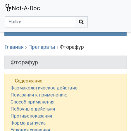
Not-A-Doc
МЕНЮ
Болезни
Действующие Вещества
Медучереждения
Препараты
Симптомы
Статьи
Термины
Специализации
Главная
Препараты
Фторафур
Фторафур
Содержание
Фармакологическое действие
Показания к применению
Способ применения
Побочные действия
Противопоказания
Форма выпуска
Условия хранения