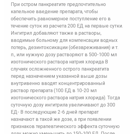
При остром панкреатите предпочтительно
капельное введение препарата, чтобы
обеспечить равномерное поступление его в
течение суток из расчета 200 ЕД на первые сутки.
Ингитрил добавляют также в растворы,
вводимые больному для компенсации водных
потерь, дезинтоксикации (обезвреживания) и т.
п., или нужную дозу растворяют в 500-1000 мл
изотонического раствора натрия хлорида В
случаях осложненного острого панкреатита
перед назначением указанной выше дозы
внутривенно вводят концентрированный
раствор препарата (100 ЕД в 10-20 мл
изотонического раствора натрия хлорида). Тогда
суточную дозу ингитрила увеличивают до 300
ЕД- В последующие 2-6 дней препарат
назначают в такой же дозе, а при появлении
признаков терапевтического эффекта суточную
дозу можно уменьшить до 150-100 ЕД. После