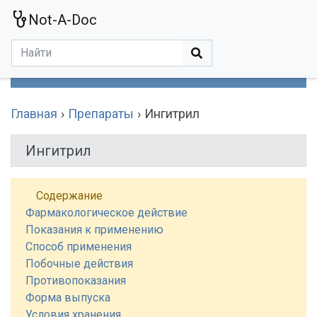
Not-A-Doc
МЕНЮ
Болезни
Действующие Вещества
Медучереждения
Препараты
Симптомы
Статьи
Термины
Специализации
Главная
Препараты
Ингитрил
Ингитрил
Содержание
Фармакологическое действие
Показания к применению
Способ применения
Побочные действия
Противопоказания
Форма выпуска
Условия хранения