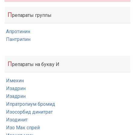
П
репараты группы
Апротинин
Пантрипин
П
репараты на букву И
Имехин
Изадрин
Изадрин
Ипратропиум бромид
Изосорбид динитрат
Изодинит
Изо Мак спрей