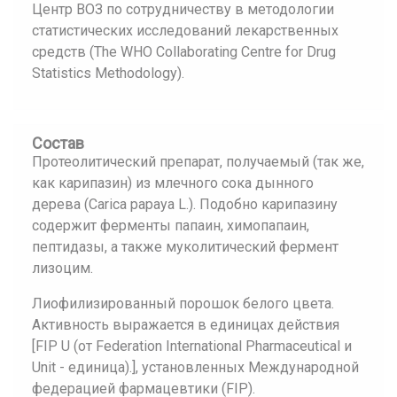
Центр ВОЗ по сотрудничеству в методологии
статистических исследований лекарственных
средств (The WHO Collaborating Centre for Drug
Statistics Methodology).
Состав
Протеолитический препарат, получаемый (так же,
как карипазин) из млечного сока дынного
деревa (Саrica рарауа L.). Подобно карипазину
содержит ферменты папаин, химопапаин,
пептидазы, а также муколитический фермент
лизоцим.
Лиофилизированный порошок белого цвета.
Активность выражается в единицах действия
[FIP U (от Fеderation International Рharmaceutical и
Unit - единица).], установленных Международной
федерацией фармацевтики (FIP).