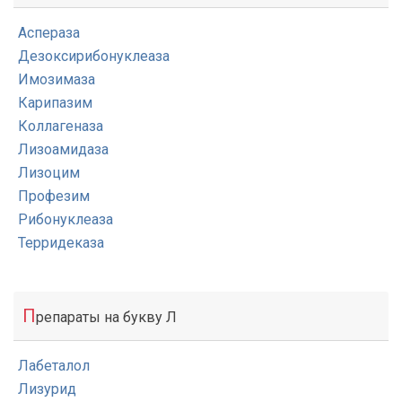
Аспераза
Дезоксирибонуклеаза
Имозимаза
Карипазим
Коллагеназа
Лизоамидаза
Лизоцим
Профезим
Рибонуклеаза
Терридеказа
П
репараты на букву Л
Лабеталол
Лизурид