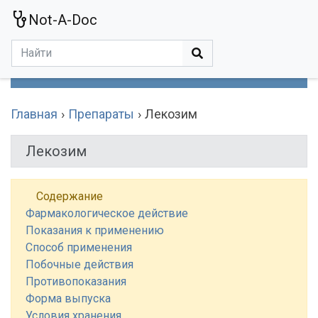
Not-A-Doc
МЕНЮ
Болезни
Действующие Вещества
Медучереждения
Препараты
Симптомы
Статьи
Термины
Специализации
Главная
Препараты
Лекозим
Лекозим
Содержание
Фармакологическое действие
Показания к применению
Способ применения
Побочные действия
Противопоказания
Форма выпуска
Условия хранения