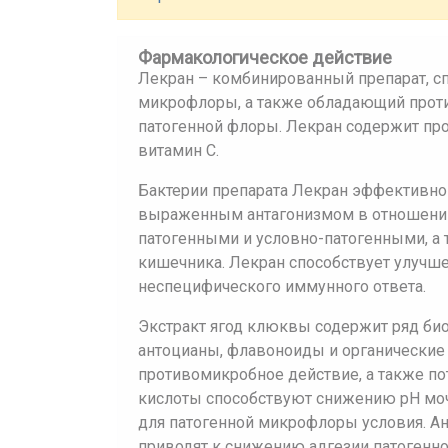
Фармакологическое действие
Лекран – комбинированный препарат, 
микрофлоры, а также обладающий про
патогенной флоры. Лекран содержит про
витамин С.
Бактерии препарата Лекран эффективно
выраженным антагонизмом в отношении
патогенными и условно-патогенными, а
кишечника. Лекран способствует улуч
неспецифического иммунного ответа.
Экстракт ягод клюквы содержит ряд би
антоцианы, флавоноиды и органические
противомикробное действие, а также по
кислоты способствуют снижению рН моч
для патогенной микрофлоры условия. А
приводят к снижению адгезии патогенн