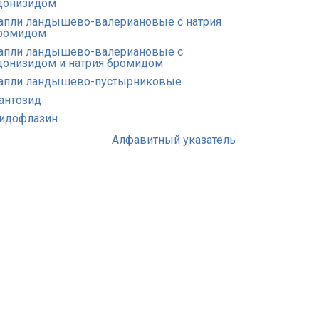
донизидом
апли ландышево-валериановые с натрия
ромидом
апли ландышево-валериановые с
донизидом и натрия бромидом
апли ландышево-пустырниковые
антозид
идофлазин
Алфавитный указатель