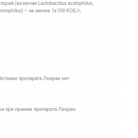
ий (включая Lactobacillus acidophilus,
hermophilus) – не менее 1х109 КОЕ/г;
ствиях препарата Лекран нет.
и при приеме препарата Лекран.