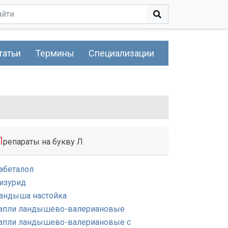
татьи
Термины
Специализации
П
репараты на букву Л
абеталол
изурид
андыша настойка
апли ландышево-валериановые
апли ландышево-валериановые с