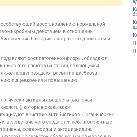
а
К
б
К
способствующий восстановлению нормальной
а
тивомикробным действием в отношении
К
биотические бактерии, экстракт ягод клюквы и
Л
Л
 подавляют рост патогенной флоры, обладают
 широкого спектра бактерий, являющихся
 также предупреждают развитие дисбиоза
шению пищеварения и повышению
ологически активных веществ (включая
 кислоты), которые оказывают
тенцируют действие антибиотиков. Органические
и, вследствие чего создаются неблагоприятные
нтоцианы, флавоноиды и антоцианидины
ой флоры к слизистой оболочке мочевыводящих