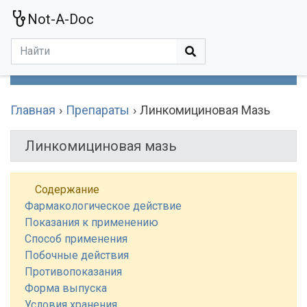
Not-A-Doc
МЕНЮ
Болезни
Действующие Вещества
Медучереждения
Препараты
Симптомы
Статьи
Термины
Специализации
Главная
Препараты
Линкомициновая Мазь
Линкомициновая мазь
Содержание
Фармакологическое действие
Показания к применению
Способ применения
Побочные действия
Противопоказания
Форма выпуска
Условия хранения