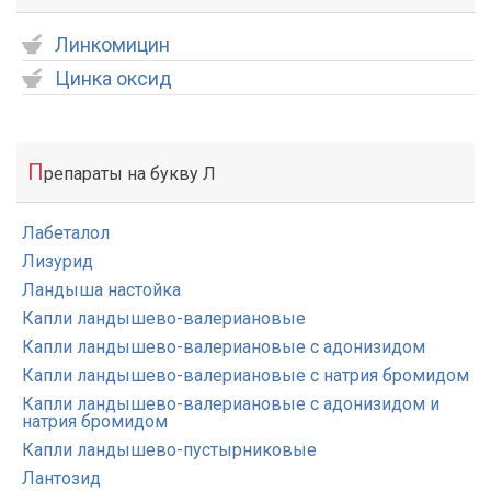
Линкомицин
Цинка оксид
П
репараты на букву Л
Лабеталол
Лизурид
Ландыша настойка
Капли ландышево-валериановые
Капли ландышево-валериановые с адонизидом
Капли ландышево-валериановые с натрия бромидом
Капли ландышево-валериановые с адонизидом и
натрия бромидом
Капли ландышево-пустырниковые
Лантозид