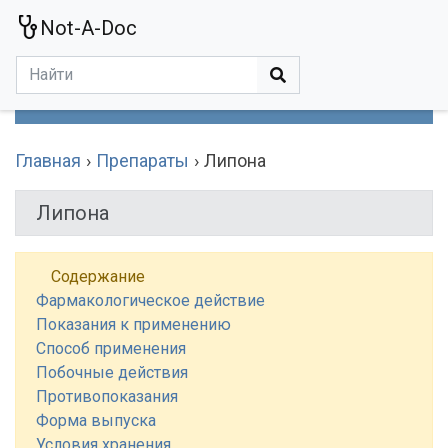
Not-A-Doc
МЕНЮ
Болезни
Действующие Вещества
Медучереждения
Препараты
Симптомы
Статьи
Термины
Специализации
Главная
Препараты
Липона
Липона
Содержание
Фармакологическое действие
Показания к применению
Способ применения
Побочные действия
Противопоказания
Форма выпуска
Условия хранения