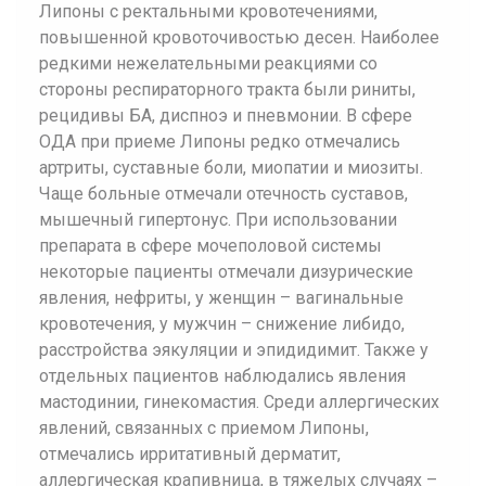
Липоны с ректальными кровотечениями,
повышенной кровоточивостью десен. Наиболее
редкими нежелательными реакциями со
стороны респираторного тракта были риниты,
рецидивы БА, диспноэ и пневмонии. В сфере
ОДА при приеме Липоны редко отмечались
артриты, суставные боли, миопатии и миозиты.
Чаще больные отмечали отечность суставов,
мышечный гипертонус. При использовании
препарата в сфере мочеполовой системы
некоторые пациенты отмечали дизурические
явления, нефриты, у женщин – вагинальные
кровотечения, у мужчин – снижение либидо,
расстройства эякуляции и эпидидимит. Также у
отдельных пациентов наблюдались явления
мастодинии, гинекомастия. Среди аллергических
явлений, связанных с приемом Липоны,
отмечались ирритативный дерматит,
аллергическая крапивница, в тяжелых случаях –