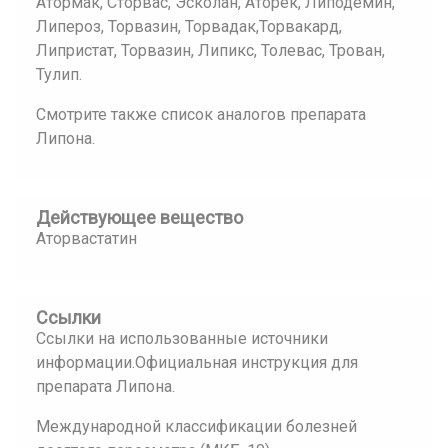
Атормак, Сторвас, Эсколан, Аторек, Липодемин,
Липероз, Торвазин, Торвадак,Торвакард,
Липристат, Торвазин, Липикс, Толевас, Трован,
Тулип.
Смотрите также список аналогов препарата
Липона.
Действующее вещество
Аторвастатин
Ссылки
Ссылки на использованные источники
информации.Официальная инструкция для
препарата Липона.
Международной классификации болезней