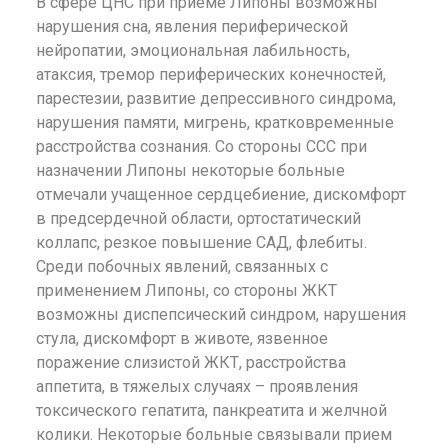
В сфере ЦНС при приеме Липоны возможны
нарушения сна, явления периферической
нейропатии, эмоциональная лабильность,
атаксия, тремор периферических конечностей,
парестезии, развитие депрессивного синдрома,
нарушения памяти, мигрень, кратковременные
расстройства сознания. Со стороны ССС при
назначении Липоны некоторые больные
отмечали учащенное сердцебиение, дискомфорт
в предсердечной области, ортостатический
коллапс, резкое повышение САД, флебиты.
Среди побочных явлений, связанных с
применением Липоны, со стороны ЖКТ
возможны диспепсический синдром, нарушения
стула, дискомфорт в животе, язвенное
поражение слизистой ЖКТ, расстройства
аппетита, в тяжелых случаях – проявления
токсического гепатита, панкреатита и желчной
колики. Некоторые больные связывали прием