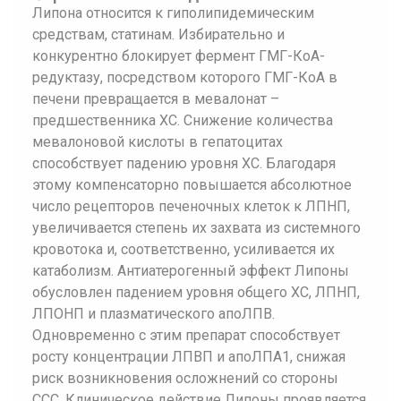
Липона относится к гиполипидемическим
средствам, статинам. Избирательно и
конкурентно блокирует фермент ГМГ-КоА-
редуктазу, посредством которого ГМГ-КоА в
печени превращается в мевалонат –
предшественника ХС. Снижение количества
мевалоновой кислоты в гепатоцитах
способствует падению уровня ХС. Благодаря
этому компенсаторно повышается абсолютное
число рецепторов печеночных клеток к ЛПНП,
увеличивается степень их захвата из системного
кровотока и, соответственно, усиливается их
катаболизм. Антиатерогенный эффект Липоны
обусловлен падением уровня общего ХС, ЛПНП,
ЛПОНП и плазматического апоЛПВ.
Одновременно с этим препарат способствует
росту концентрации ЛПВП и апоЛПА1, снижая
риск возникновения осложнений со стороны
ССС. Клиническое действие Липоны проявляется