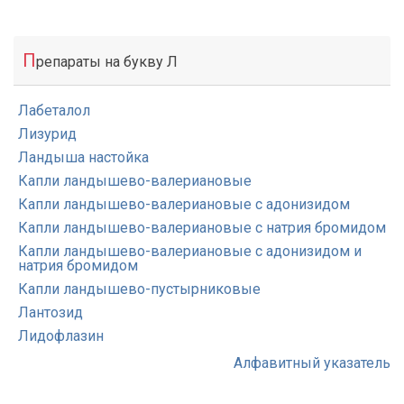
П
репараты на букву Л
Лабеталол
Лизурид
Ландыша настойка
Капли ландышево-валериановые
Капли ландышево-валериановые с адонизидом
Капли ландышево-валериановые с натрия бромидом
Капли ландышево-валериановые с адонизидом и
натрия бромидом
Капли ландышево-пустырниковые
Лантозид
Лидофлазин
Алфавитный указатель