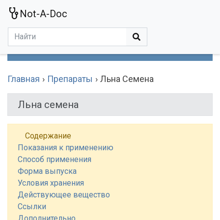
Not-A-Doc
МЕНЮ
Болезни
Действующие Вещества
Медучереждения
Препараты
Симптомы
Статьи
Термины
Специализации
Главная
Препараты
Льна Семена
Льна семена
Содержание
Показания к применению
Способ применения
Форма выпуска
Условия хранения
Действующее вещество
Ссылки
Дополнительно