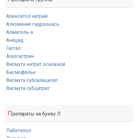
Алекситол натрий
Алюминия гидроокись
Алмагель-а
Анацид
Гастал
Алюгастрин
Висмута нитрат основной
Бисмофальк
Висмута субсалицилат
Висмута субцитрат
П
репараты на букву Л
Лабеталол