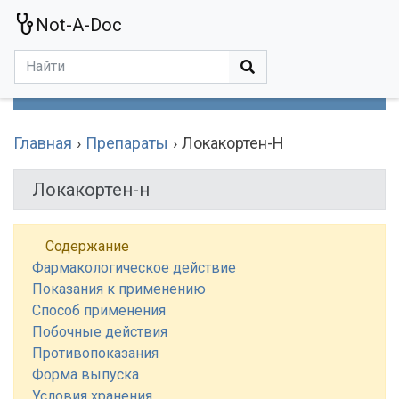
Not-A-Doc
МЕНЮ
Болезни
Действующие Вещества
Медучереждения
Препараты
Симптомы
Статьи
Термины
Специализации
Главная
Препараты
Локакортен-Н
Локакортен-н
Содержание
Фармакологическое действие
Показания к применению
Способ применения
Побочные действия
Противопоказания
Форма выпуска
Условия хранения