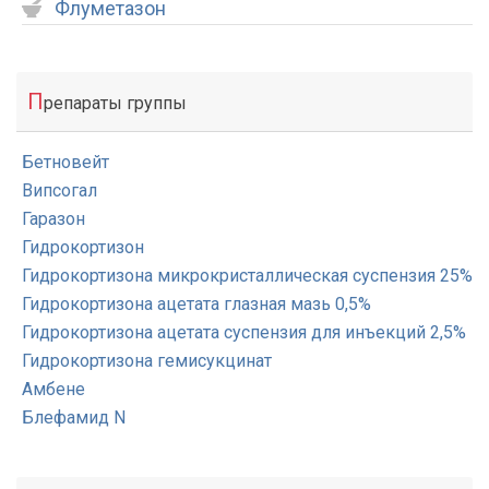
Флуметазон
П
репараты группы
Бетновейт
Випсогал
Гаразон
Гидрокортизон
Гидрокортизона микрокристаллическая суспензия 25%
Гидрокортизона ацетата глазная мазь 0,5%
Гидрокортизона ацетата суспензия для инъекций 2,5%
Гидрокортизона гемисукцинат
Амбене
Блефамид N