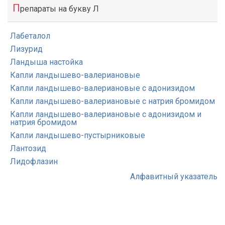
П
репараты на букву Л
Лабеталол
Лизурид
Ландыша настойка
Капли ландышево-валериановые
Капли ландышево-валериановые с адонизидом
Капли ландышево-валериановые с натрия бромидом
Капли ландышево-валериановые с адонизидом и
натрия бромидом
Капли ландышево-пустырниковые
Лантозид
Лидофлазин
Алфавитный указатель