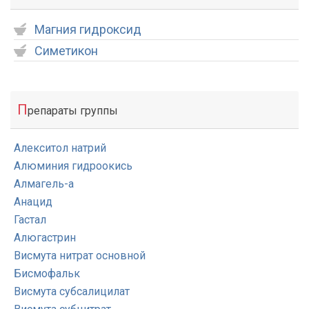
Магния гидроксид
Симетикон
П
репараты группы
Алекситол натрий
Алюминия гидроокись
Алмагель-а
Анацид
Гастал
Алюгастрин
Висмута нитрат основной
Бисмофальк
Висмута субсалицилат