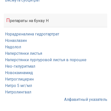
Висмута субцитрат
П
репараты на букву Н
Норадреналина гидротартрат
Нонахлазин
Надолол
Наперстянки листья
Наперстянки пурпуровой листья в порошке
Нео-гилуритмал
Новокаинамид
Нитроглицерин
Нитро 5 мг/мл
Нитролингвал
Алфавитный указатель