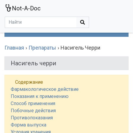
Not-A-Doc
МЕНЮ
Болезни
Действующие Вещества
Медучереждения
Препараты
Симптомы
Статьи
Термины
Специализации
Главная
Препараты
Насигель Черри
Насигель черри
Содержание
Фармакологическое действие
Показания к применению
Способ применения
Побочные действия
Противопоказания
Форма выпуска
Условия хранения