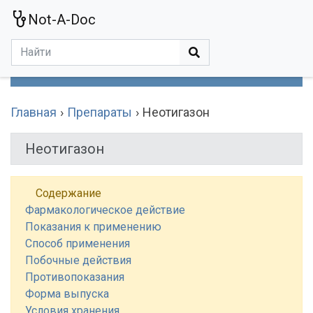
Not-A-Doc
МЕНЮ
Болезни
Действующие Вещества
Медучереждения
Препараты
Симптомы
Статьи
Термины
Специализации
Главная
Препараты
Неотигазон
Неотигазон
Содержание
Фармакологическое действие
Показания к применению
Способ применения
Побочные действия
Противопоказания
Форма выпуска
Условия хранения