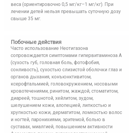
веса (ориентировочно 0,5 мг/кг–1 мг/кг). При
лечении детей нельзя превышать суточную дозу
свыше 35 мг.
Побочные действия
Часто использование Неотигазона
сопровождается симптомами гипервитаминоза А
(сухость губ, головная боль, фотофобия,
сонливость), сухостью слизистой оболочки глаз и
органов дыхания, конъюнктивитом,
ксерофтальмией, головокружением, носовыми
кровотечениями, ринитом, жаждой, стоматитом,
диареей, тошнотой, хейлитом, зудом,
шелушением кожи, алопецией, липкостью и
хрупкостью кожи, дерматитом, ломкостью волос
и ногтей, паронихиями, эритемой, болью в
суставах, миалгией, повышением активности