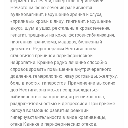
ферментов печени, гиперхолестеринемией.
Нечасто на фоне лечения развивается
вульвовагинит, нарушение зрения и слуха,
«приливы» крови к лицу, гингивит, нарушение
вкуса, шум в ушах, ректальные кровотечения,
гепатит, трещины на коже, фотосенсибилизация,
пиогенная гранулема, мадароз, буллезный
дерматит. Редко терапия Неотигазоном
становится причиной периферической
нейропатии. Крайне редко лечение способно
спровоцировать повышение внутричерепного
давления, гемералопию, язву роговицы, желтуху,
боль в костях, гиперостоз. Применение высоких
доз Неотигазона может сопровождаться
лабильностью настроения, агрессивностью,
раздражительностью и депрессией. При приеме
капсул возможно развитие реакций
гиперчувствительности в виде крапивницы,
отека Квинке и периферических отеков.