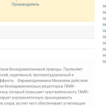
Производитель
Н
Н
Н
Н
Н
Н
Н
Н
Н
Н
твом бензодиазепиновой природы. Проявляет
ский, седативный, противосудорожный и
эффекты. Фармакодинамика Механизм действия
нии бензодиазепиновых рецепторов ГАМК-
кса, который повышает чувствительность ГАМК-
улирует внутриклеточную проницаемость
 хлора, за счет чего обеспечивает угнетающее