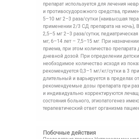
препарат используется для лечения невр
и противосудорожного средства, примен
5–10 мг 2–3 раза/сутки (наивысшая тер
применении 2/3 СД препарата на ночь), В
2,5–5 мг 2–3 раза/сутки; педиатрическая г
мг; 6–14 лет – 7,5–15 мг. При назначен
приема, при этом количество препарата
дневной дозой. При определении детски
необходимое количество исходя из показ
рекомендуется 0,3–1 мг/кг/сутки в 3 пр
длительный и варьируется в пределах о
рекомендуемые дозы препарата при ра
и индивидуально корректируются лечащ
состояния больного, этиопатогенез им
терапевтический ответ организма пациен
Побочные действия