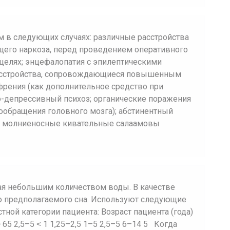
 в следующих случаях: различные расстройства
бщего наркоза, перед проведением оперативного
целях; энцефалопатия с эпилептическими
расстройства, сопровождающиеся повышенным
френия (как дополнительное средство при
о-депрессивный психоз; органические поражения
ообращения головного мозга); абстинентный
и; молниеносные кивательные салаамовы
ая небольшим количеством воды. В качестве
до предполагаемого сна. Используют следующие
тной категории пациента: Возраст пациента (года)
˃ 65 2,5–5 ˂ 1 1,25–2,5 1–5 2,5–5 6–14 5 Когда