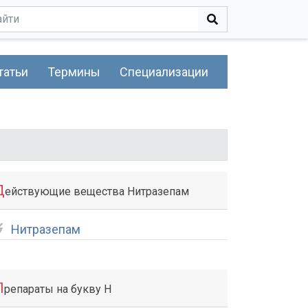
татьи
Термины
Специализации
Д
ействующие вещества Нитразепам
Нитразепам
П
репараты на букву Н