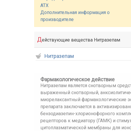
АТХ
Дополнительная информация о
производителе
Д
ействующие вещества Нитразепам
Нитразепам
Фармакологическое действие
Нитразепам является снотворным средс
выраженный снотворный, анксиолитиче
миорелаксантный фармакологические 
препарата заключается в активизирова
бензодиазепин-хлорионофорного компле
рецепторов к медиатору (ГАМК) и стим
цитоплазматической мембраны для ионов