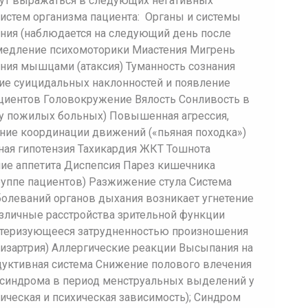
ут выражаться в следующих негативных
систем организма пациента: Органы и системы
ния (наблюдается на следующий день после
медление психомоторики Миастения Мигрень
ия мышцами (атаксия) Туманность сознания
е суицидальных наклонностей и появление
ациентов Головокружение Вялость Сонливость в
у пожилых больных) Повышенная агрессия,
ние координации движений («пьяная походка»)
ная гипотензия Тахикардия ЖКТ Тошнота
е аппетита Диспепсия Парез кишечника
руппе пациентов) Разжижение стула Система
болеваний органов дыхания возникает угнетение
зличные расстройства зрительной функции
ктеризующееся затрудненностью произношения
изартрия) Аллергические реакции Высыпания на
уктивная система Снижение полового влечения
 синдрома в период менструальных выделений у
ческая и психическая зависимость); Синдром