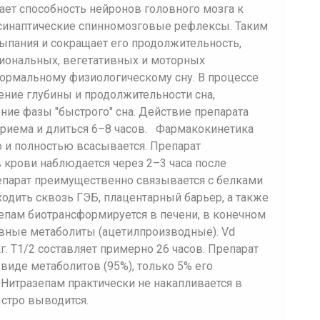
ает способность нейронов головного мозга к
синаптические спинномозговые рефлексы. Таким
сыпания и сокращает его продолжительность,
циональных, вегетативных и моторных
нормальному физиологическому сну. В процессе
ние глубины и продолжительности сна,
ние фазы "быстрого" сна. Действие препарата
приема и длиться 6–8 часов. Фармакокинетика
о и полностью всасывается. Препарат
 крови наблюдается через 2–3 часа после
епарат преимущественно связывается с белками
ходить сквозь ГЭБ, плацентарный барьер, а также
епам биотрансформируется в печени, в конечном
ивные метаболиты (ацетилпроизводные). Vd
г. T1/2 составляет примерно 26 часов. Препарат
иде метаболитов (95%), только 5% его
 Нитразепам практически не накапливается в
ыстро выводится.