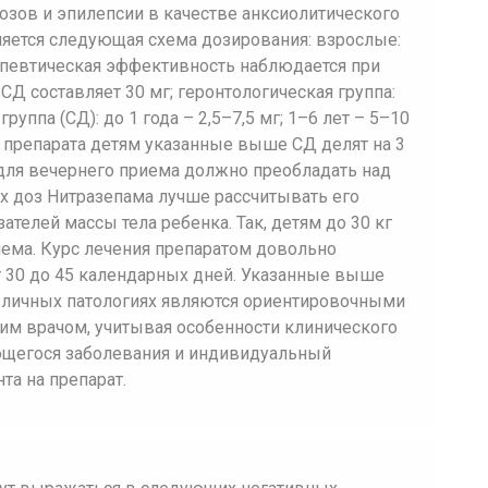
озов и эпилепсии в качестве анксиолитического
яется следующая схема дозирования: взрослые:
апевтическая эффективность наблюдается при
СД составляет 30 мг; геронтологическая группа:
руппа (СД): до 1 года – 2,5–7,5 мг; 1–6 лет – 5–10
ии препарата детям указанные выше СД делят на 3
 для вечернего приема должно преобладать над
х доз Нитразепама лучше рассчитывать его
ателей массы тела ребенка. Так, детям до 30 кг
иема. Курс лечения препаратом довольно
т 30 до 45 календарных дней. Указанные выше
зличных патологиях являются ориентировочными
им врачом, учитывая особенности клинического
еющегося заболевания и индивидуальный
та на препарат.