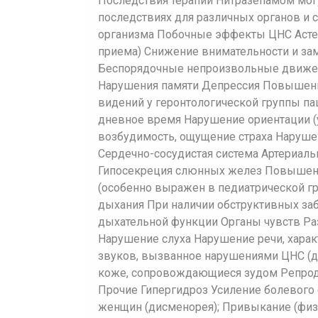
Последствия терапии Нитразепамом мог
последствиях для различных органов и 
организма Побочные эффекты ЦНС Асте
приема) Снижение внимательности и за
Беспорядочные непроизвольные движен
Нарушения памяти Депрессия Повышени
видений у геронтологической группы п
дневное время Нарушение ориентации (
возбудимость, ощущение страха Наруше
Сердечно-сосудистая система Артериаль
Гипосекреция слюнных желез Повышени
(особенно выражен в педиатрической г
дыхания При наличии обструктивных за
дыхательной функции Органы чувств Ра
Нарушение слуха Нарушение речи, хара
звуков, вызванное нарушениями ЦНС (д
коже, сопровождающиеся зудом Репрод
Прочие Гипергидроз Усиление болевого
женщин (дисменорея); Привыкание (физи