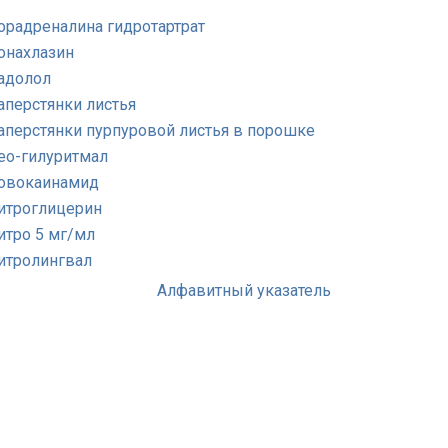
орадреналина гидротартрат
онахлазин
адолол
аперстянки листья
аперстянки пурпуровой листья в порошке
ео-гилуритмал
овокаинамид
итроглицерин
итро 5 мг/мл
итролингвал
Алфавитный указатель