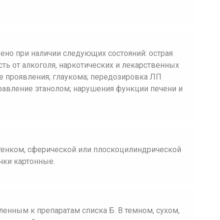
ено при наличии следующих состояний: острая
ть от алкоголя, наркотических и лекарственных
е проявления; глаукома; передозировка ЛП
равление этанолом; нарушения функции печени и
ттенком, сферической или плоскоцилиндрической
ачки картонные.
енным к препаратам списка Б. В темном, сухом,