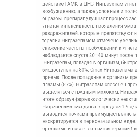
действие ГАМК в ЦНС. Нитразепам угнет
возбуждению, а также условные и поли
образом, препарат улучшает процесс за
угнетая интенсивность проявления эмо
раздражителей, которые препятствуют 
терапии Нитразепамом отмечено увеличе
снижение частоты пробуждений и угнете
наблюдается спустя 20–40 минут после 
Нитразепам, попадая в организм, быстр
биодоступен на 80%. Cmax Нитразепама в
приема. После попадания в организм пр
плазмы (87%). Нитразепам способен про
выделяться с грудным молоком. Нитраз
итоге образуя фармакологически неакт
Нитразепама находится в предела 1,9 л/к
выводится почками преимущественно в в
экскретируется в первоначальном виде.
организме и после окончания терапии б