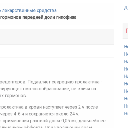
Д
е лекарственные средства
 гормонов передней доли гипофиза
Н
Н
Н
Н
Н
рецепторов. Подавляет секрецию пролактина -
Н
улирующего молокообразование, не влияя на
Н
х гормонов.
Н
Н
ролактина в крови наступает через 2 ч после
Н
ерез 4-6 ч и сохраняется около 24 ч.
 применения разовой дозы 0,05 мг; дальнейшее
еличением эффекта. При увеличении дозы