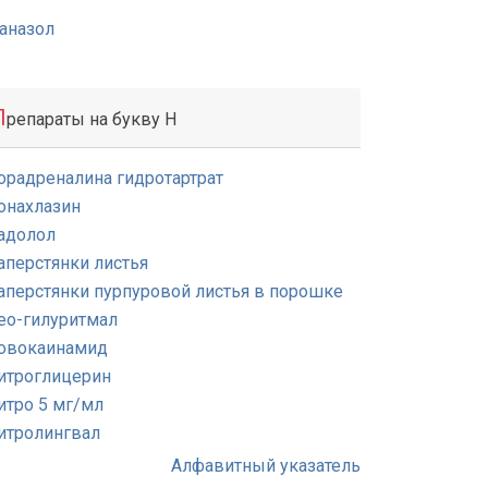
аназол
П
репараты на букву Н
орадреналина гидротартрат
онахлазин
адолол
аперстянки листья
аперстянки пурпуровой листья в порошке
ео-гилуритмал
овокаинамид
итроглицерин
итро 5 мг/мл
итролингвал
Алфавитный указатель