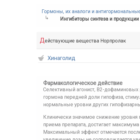
Гормоны, их аналоги и антигормональны
Ингибиторы синтеза и продукции
Д
ействующие вещества Норпролак
Хинаголид
Фармакологическое действие
Селективный агонист, В2-дофаминовых 
гормона передней доли гипофиза, стим
нормальные уровни других гипофизарны
Клинически значимое снижение уровня п
приема препарата, достигает максимума ч
Максимальный эффект отмечается после
увеличение дозы не сопровождается ув