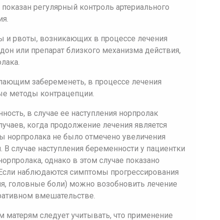
 показан регулярный контроль артериального
ия.
 и рвоты, возникающих в процессе лечения
он или препарат близкого механизма действия,
олака.
лающим забеременеть, в процессе лечения
ые методы контрацепции.
ость, в случае ее наступления норпролак
лучаев, когда продолжение лечения является
ы норпролака не было отмечено увеличения
В случае наступления беременности у пациентки
орпролака, однако в этом случае показано
 Если наблюдаются симптомы прогрессирования
ия, головные боли) можно возобновить лечение
ративном вмешательстве.
м матерям следует учитывать, что применение