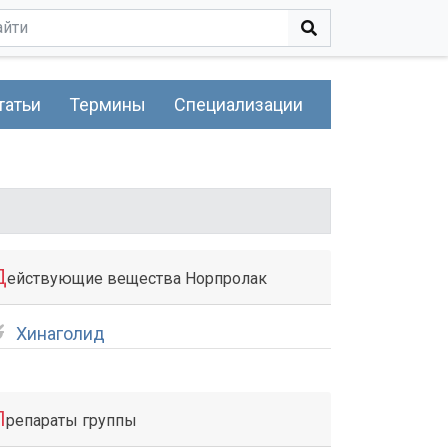
татьи
Термины
Специализации
Д
ействующие вещества Норпролак
Хинаголид
П
репараты группы