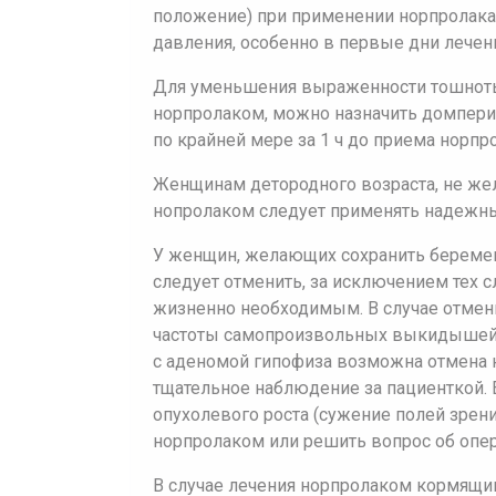
положение) при применении норпролака
давления, особенно в первые дни лечен
Для уменьшения выраженности тошноты
норпролаком, можно назначить домперид
по крайней мере за 1 ч до приема норпр
Женщинам детородного возраста, не же
нопролаком следует применять надежн
У женщин, желающих сохранить беременн
следует отменить, за исключением тех с
жизненно необходимым. В случае отмен
частоты самопроизвольных выкидышей. 
с аденомой гипофиза возможна отмена н
тщательное наблюдение за пациенткой.
опухолевого роста (сужение полей зрен
норпролаком или решить вопрос об опе
В случае лечения норпролаком кормящи