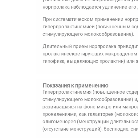
норпролака наблюдается удлинение его 
При систематическом применении норпр
гиперпролактинемией (повышенным сод
стимулирующего молокообразование).
Длительный прием норпролака приводит
пролактинсекретирующих макроаденом 
гипофиза, выделяющих пролактин) или з
Показания к применению
Гиперпролактинемия (повышенное содер
стимулирующего молокообразование) ид
развивашаяся на фоне микро или макро
проявлениями, как галакторея (молокои
олигоменорея (менструации длительност
(отсутствие менструаций), бесплодие, с