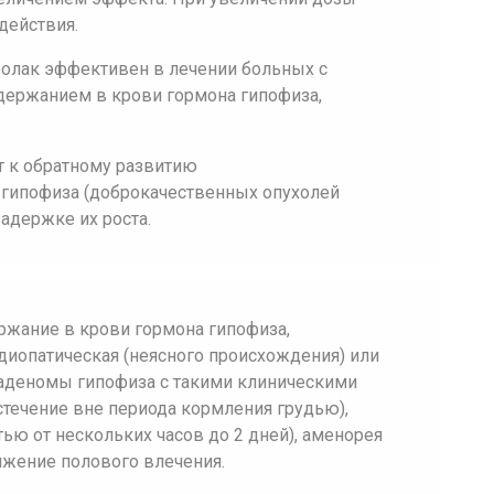
действия.
олак эффективен в лечении больных с
ержанием в крови гормона гипофиза,
 к обратному развитию
гипофиза (доброкачественных опухолей
адержке их роста.
жание в крови гормона гипофиза,
иопатическая (неясного происхождения) или
аденомы гипофиза с такими клиническими
стечение вне периода кормления грудью),
ью от нескольких часов до 2 дней), аменорея
нижение полового влечения.