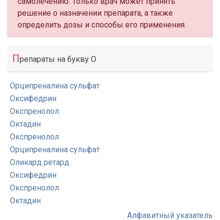
самолечению. Только врач может принять
решение о назначении препарата, а также
определить дозы и способы его применения.
П
репараты на букву О
Орципреналина сульфат
Оксифедрин
Окспренолол
Октадин
Окспренолол
Орципреналина сульфат
Оликард ретард
Оксифедрин
Окспренолол
Октадин
Алфавитный указатель