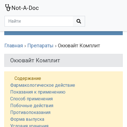
Not-A-Doc
МЕНЮ
Болезни
Действующие Вещества
Медучереждения
Препараты
Симптомы
Статьи
Термины
Специализации
Главная
Препараты
Окювайт Комплит
Окювайт Комплит
Содержание
Фармакологическое действие
Показания к применению
Способ применения
Побочные действия
Противопоказания
Форма выпуска
Условия хранения