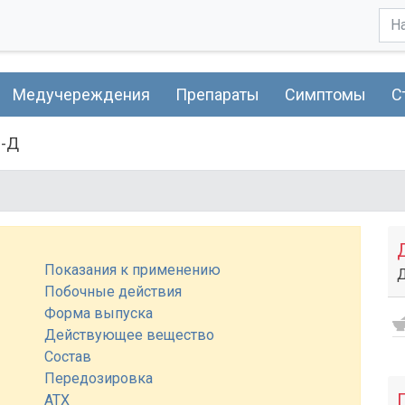
Медучереждения
Препараты
Симптомы
С
й-Д
Показания к применению
Побочные действия
Форма выпуска
Действующее вещество
Состав
Передозировка
АТХ