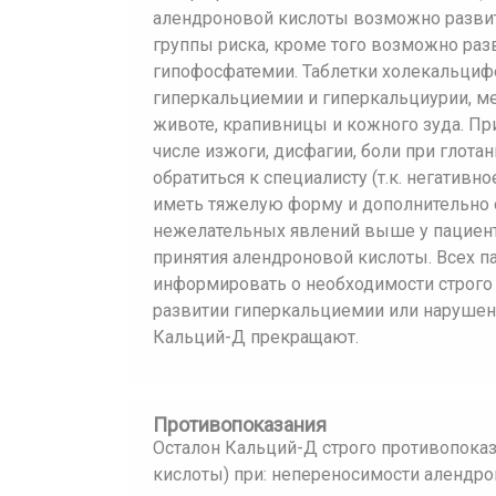
алендроновой кислоты возможно развит
группы риска, кроме того возможно ра
гипофосфатемии. Таблетки холекальциф
гиперкальциемии и гиперкальциурии, ме
животе, крапивницы и кожного зуда. Пр
числе изжоги, дисфагии, боли при глота
обратиться к специалисту (т.к. негатив
иметь тяжелую форму и дополнительно о
нежелательных явлений выше у пациент
принятия алендроновой кислоты. Всех п
информировать о необходимости строго
развитии гиперкальциемии или нарушен
Кальций-Д прекращают.
Противопоказания
Осталон Кальций-Д строго противопоказ
кислоты) при: непереносимости алендр