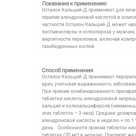
Показания к применению
Осталон Кальций-Д применяют для лече
терапия алендроновой кислотой в комп
частности Осталон Кальций-Д может наз
постменопаузы и остеопорозе у мужчин;
вероятности переломов, включая комп
тазобедренных костей.
Способ применения
Осталон Кальций-Д принимают перораль
врач, учитывая выраженность заболеван
При приеме комбинированного препарат
таблетки кислоты алендроновой запрещ
кальция и холекальциферола (наимень
этих таблеток – 3 часа). Среднее дозиро
алендроновой кислоты в неделю + по 1
день. Особенности приема таблеток ки
таблетке (70 мг) в неделю. Препарат же