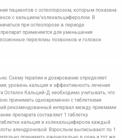
ния пациентов с остеопорозом, которым показана
лексе с кальцием/холекальциферолом. В
начаться при остеопорозе в периоде
 препарат применяется для уменьшения
рессионные переломы позвонков и головок
но. Схему терапии и дозирование определяет
ия, уровень кальция и эффективность лечения.
а Осталон Кальций-Д необходимо учитывать, что
ено принимать одновременно с таблетками
ший рекомендованный интервал между приемами
вание препарата составляет 1 таблетку
 таблетке кальция и холекальциферола каждый
слоты алендроновой: Взрослым выписывают по 1
лательно принимать еженедельно в один и тот же