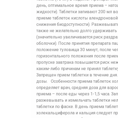
день, оптимальное время приема – нато
жидкости). Таблетки запивают 200 мл в
приеме таблеток кислоты алендроновой 
снижения биодоступности). Разжевывать
также не желательно долго удерживать т
(значительно увеличивается риск раздр
оболочки). После принятия препарата п
положение туловища 30 минут, после че
горизонтального положения после прие
пропуске завтрака повышается риск неж
каким-либо причинам не принял таблетк
Запрещен прием таблетки в течение дня
дозы. Особенности приема таблеток хол
определяет врач, средняя доза для взро
приема – после еды через 1-1,5 часа. З
разжевывать и измельчать таблетки нел
таблетки по фаске. В день приема табле
холекальциферола и кальция следует пр