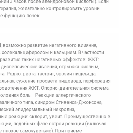
нии 3 часов после алендроновой кислоты). Если
ерапия, желательно контролировать уровни
же функцию почек.
Д возможно развитие негативного влияния,
 холекальциферолом и кальцием. В частности
развитие таких негативных эффектов: ЖКТ:
, диспепсические явления, отрыжка кислым,
. Редко: рвота, гастрит, эрозии пищевода,
еальная, сужение просвета пищевода, перфорация
кровотечения ЖКТ. Опорно-двигательная система:
 головная боль. Реакции аллергического
различного типа, синдром Стивенса-Джонсона,
ический эпидермальный некролиз,
ные реакции: склерит, увеит. Преимущественно в
акций, подобных фазе острой реакции (включая
е плохое самочувствие). При приеме