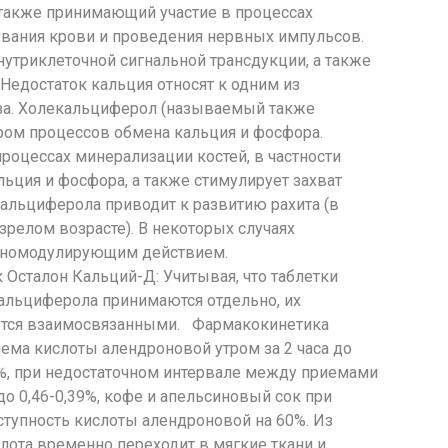
а также принимающий участие в процессах
вания крови и проведения нервных импульсов.
утриклеточной сигнальной трансдукции, а также
Недостаток кальция относят к одним из
за. Холекальциферол (называемый также
ром процессов обмена кальция и фосфора.
роцессах минерализации костей, в частности
ьция и фосфора, а также стимулирует захват
альциферола приводит к развитию рахита (в
зрелом возрасте). В некоторых случаях
уномодулирующим действием.
Осталон Кальций-Д: Учитывая, что таблетки
альциферола принимаются отдельно, их
ется взаимосвязанными. Фармакокинетика
ема кислоты алендроновой утром за 2 часа до
64%, при недостаточном интервале между приемами
до 0,46-0,39%, кофе и апельсиновый сок при
тупность кислоты алендроновой на 60%. Из
лота временно переходит в мягкие ткани и