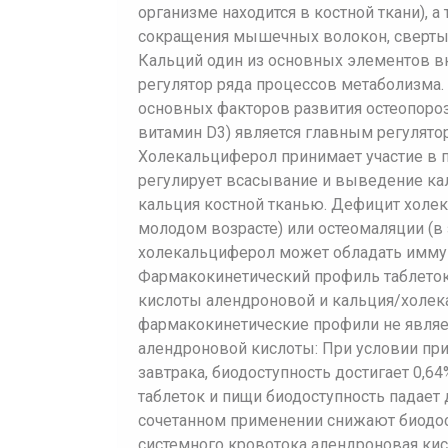
организме находится в костной ткани), 
сокращения мышечных волокон, сверты
Кальций один из основных элементов вн
регулятор ряда процессов метаболизма. 
основных факторов развития остеопоро
витамин D3) является главным регулято
Холекальциферол принимает участие в п
регулирует всасывание и выведение кал
кальция костной тканью. Дефицит холек
молодом возрасте) или остеомаляции (в 
холекальциферол может обладать имм
Фармакокинетический профиль таблеток 
кислоты алендроновой и кальция/холек
фармакокинетические профили не явля
алендроновой кислоты: При условии при
завтрака, биодоступность достигает 0,
таблеток и пищи биодоступность падает 
сочетанном применении снижают биодос
системного кровотока алендроновая кис