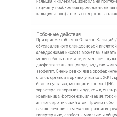
кальция и холекальциферола на протяже
пациенту необходима продолжительная т
кальция и фосфатов в сыворотке, а так
Побочные действия
При приеме таблеток Осталон Кальций-
обусловленного алендроновой кислотой,
алендроновая кислота может вызывать 
мелена, боль в животе, изменения стула
дисфагия, язвы пищевода, вздутие живота
эзофагит. Очень редко: язва орофаринг
стенок органов верхних участков ЖКТ, 
боль в суставах, мышцах и костях. ЦНС:
характера: гиперемия и зуд кожи, сыпь 
крапивница, фотосенсибилизация, токс
ангионевротический отек. Прочие побоч
начале лечения отмечалось развитие ре
гипертермию, слабость, миалгию и обще