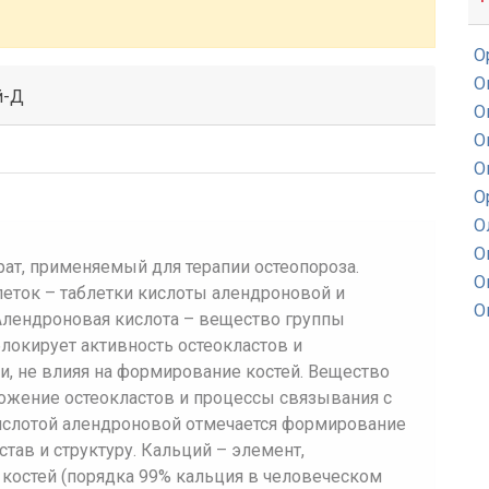
О
О
й-Д
О
О
О
О
О
О
ат, применяемый для терапии остеопороза.
О
леток – таблетки кислоты алендроновой и
О
Алендроновая кислота – вещество группы
локирует активность остеокластов и
, не влияя на формирование костей. Вещество
ожение остеокластов и процессы связывания с
кислотой алендроновой отмечается формирование
тав и структуру. Кальций – элемент,
костей (порядка 99% кальция в человеческом