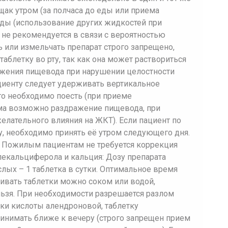
щак утром (за полчаса до еды или приема
оды (использование других жидкостей при
не рекомендуется в связи с вероятностью
 или измельчать препарат строго запрещено,
аблетку во рту, так как она может раствориться
ажения пищевода при нарушении целостности
ациенту следует удерживать вертикальное
го необходимо поесть (при приеме
ма возможно раздражение пищевода, при
елательного влияния на ЖКТ). Если пациент по
у, необходимо принять её утром следующего дня.
. Пожилым пациентам не требуется коррекция
екальциферола и кальция: Дозу препарата
слых – 1 таблетка в сутки. Оптимальное время
апивать таблетки можно соком или водой,
ьзя. При необходимости разрешается разлом
тки кислоты алендроновой, таблетку
инимать ближе к вечеру (строго запрещен прием