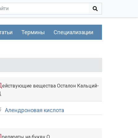
татьи
Термины
Специализации
Д
ействующие вещества Осталон Кальций-
Д
Алендроновая кислота
П
репараты на букву О