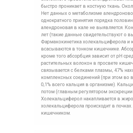
быстро проникает в костную ткань. Око
Нет данных о метаболизме алендроново
однократного принятия порядка половин
алендроновая в кале не выявляется. Ко
лет (такие данные свидетельствуют о в
Фармакокинетика холекальциферола и к
всасываются в тонком кишечнике. Абсо
кроме того абсорбция зависит от pH сре
растительных волокон в просвете кише
связывается с белками плазмы, 47% нах
комплексных соединений (при этом во в
0,1% всего кальция в организме). Кальц
потом (главным регулятором экскреции 
Холекальциферол накапливается в жиро
холекальциферола происходит в почках.
кишечником.