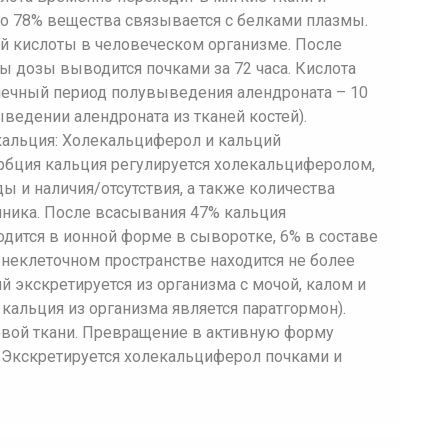
ло 78% вещества связывается с белками плазмы.
й кислоты в человеческом организме. После
ы дозы выводится почками за 72 часа. Кислота
нечный период полувыведения алендроната – 10
ыведении алендроната из тканей костей).
альция: Холекальциферол и кальций
рбция кальция регулируется холекальциферолом,
ды и наличия/отсутствия, а также количества
чника. После всасывания 47% кальция
одится в ионной форме в сыворотке, 6% в составе
неклеточном пространстве находится не более
ий экскретируется из организма с мочой, калом и
кальция из организма является паратгормон).
вой ткани. Превращение в активную форму
 Экскретируется холекальциферол почками и