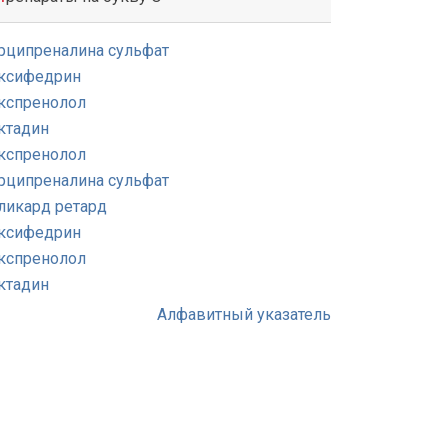
рципреналина сульфат
ксифедрин
кспренолол
ктадин
кспренолол
рципреналина сульфат
ликард ретард
ксифедрин
кспренолол
ктадин
Алфавитный указатель