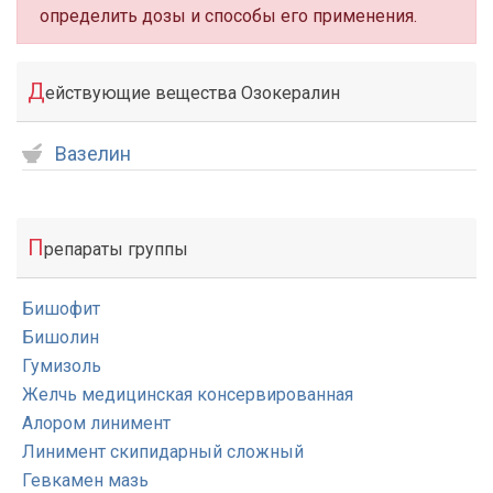
определить дозы и способы его применения.
Д
ействующие вещества Озокералин
Вазелин
П
репараты группы
Бишофит
Бишолин
Гумизоль
Желчь медицинская консервированная
Алором линимент
Линимент скипидарный сложный
Гевкамен мазь