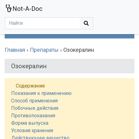
Not-A-Doc
МЕНЮ
Болезни
Действующие Вещества
Медучереждения
Препараты
Симптомы
Статьи
Термины
Специализации
Главная
Препараты
Озокералин
Озокералин
Содержание
Показания к применению
Способ применения
Побочные действия
Противопоказания
Форма выпуска
Условия хранения
Действующее вещество