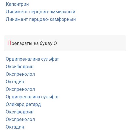
Капситрин
Линимент перцово-аммиачный
Линимент перцово-камфорный
П
репараты на букву О
Орципреналина сульфат
Оксифедрин
Окспренолол
Октадин
Окспренолол
Орципреналина сульфат
Оликард ретард
Оксифедрин
Окспренолол
Октадин