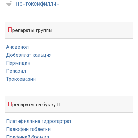
Пентоксифиллин
П
репараты группы
Анавенол
Добезилат кальция
Пармидин
Репарил
Троксевазин
П
репараты на букву П
Платифиллина гидротартрат
Палюфин таблетки
Прифиний бромид