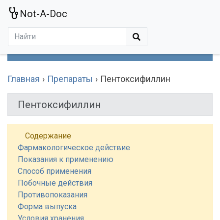
Not-A-Doc
МЕНЮ
Болезни
Действующие Вещества
Медучереждения
Препараты
Симптомы
Статьи
Термины
Специализации
Главная
Препараты
Пентоксифиллин
Пентоксифиллин
Содержание
Фармакологическое действие
Показания к применению
Способ применения
Побочные действия
Противопоказания
Форма выпуска
Условия хранения