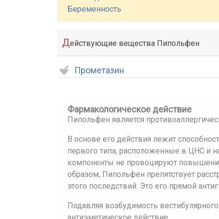
Беременность
Д
ействующие вещества Пипольфен
Прометазин
Фармакологическое действие
Пипольфен является противоаллергичес
В основе его действия лежит способно
первого типа, расположенные в ЦНС и н
компоненты не провоцируют повышение 
образом, Пипольфен препятствует расс
этого последствий. Это его прямой ант
Подавляя возбудимость вестибулярного 
антиэметическое действие.