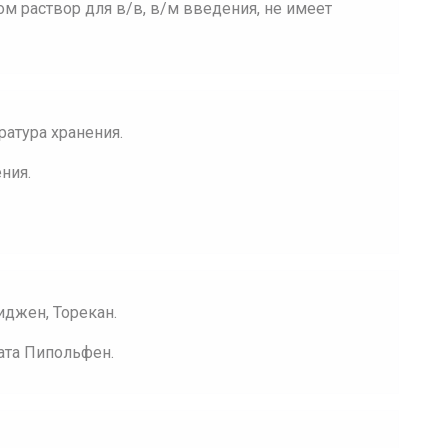
м раствор для в/в, в/м введения, не имеет
ратура хранения.
ния.
иджен, Торекан.
ата Пипольфен.