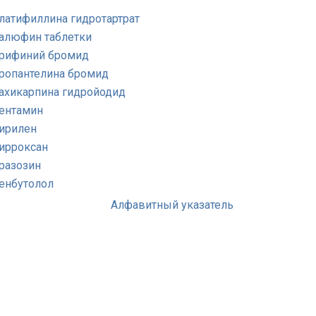
латифиллина гидротартрат
алюфин таблетки
рифиний бромид
ропантелина бромид
ахикарпина гидройодид
ентамин
ирилен
ирроксан
разозин
енбутолол
Алфавитный указатель