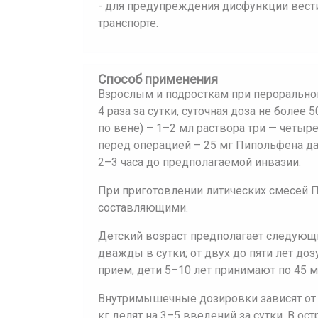
- для предупреждения дисфункции вести
транспорте.
Способ применения
Взрослым и подросткам при перорально
4 раза за сутки, суточная доза не боле
по вене) – 1–2 мл раствора три — четыр
перед операцией – 25 мг Пипольфена да
2–3 часа до предполагаемой инвазии.
При приготовлении литических смесей 
составляющими.
Детский возраст предполагает следующи
дважды в сутки; от двух до пяти лет до
прием; дети 5–10 лет принимают по 45 мг
Внутримышечные дозировки зависят от ф
кг делят на 3–5 введений за сутки. В ос