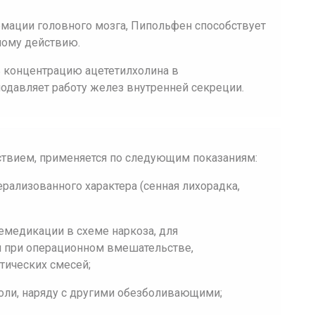
рмации головного мозга, Пипольфен способствует
ному действию.
ь концентрацию ацететилхолина в
одавляет работу желез внутренней секреции.
твием, применяется по следующим показаниям:
ерализованного характера (сенная лихорадка,
ремедикации в схеме наркоза, для
 при операционном вмешательстве,
тических смесей;
оли, наряду с другими обезболивающими;