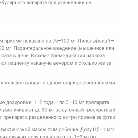
булярного аппарата при укачивании на
м приеме показано по 75–100 мг Пипольфена 3–
е 500 мг. Парэнтеральное введение (мышечное или
е раза в день. В схеме премедикации наркоза
ют пациенту накануне вечером и столько же за
Пипольфен вводят в одном шприце с остальными
е дозировки: 1–2 года – по 5–10 мг препарата
зу увеличивают до 30 мг за суточный троекратный
 препарата, разделенного на три приема за сутки.
актической массы тела ребенка. Дозу 0,5–1 мг/
трых случаях дозу повышают до 1–2 мг/кг.