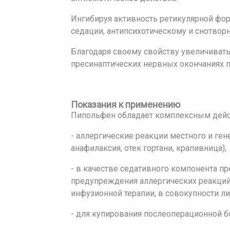
Ингибируя активность ретикулярной фо
седации, антипсихотическому и снотвор
Благодаря своему свойству увеличиват
пресинаптических нервных окончаниях п
Показания к применению
Пипольфен обладает комплексным дейс
- аллергические реакции местного и ген
анафилаксия, отек гортани, крапивница);
- в качестве седативного компонента п
предупреждения аллергических реакций
инфузионной терапии, в совокупности ли
- для купирования послеоперационной б