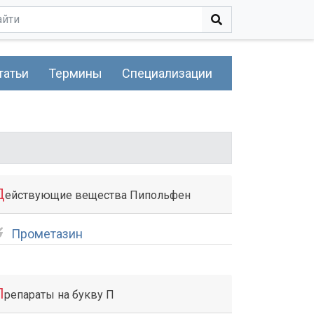
татьи
Термины
Специализации
Д
ействующие вещества Пипольфен
Прометазин
П
репараты на букву П