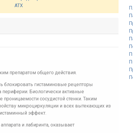
АТХ
П
П
П
П
П
П
П
П
П
ким препаратом общего действия.
П
сть блокировать гистаминовые рецепторы
а периферии. Биологически активные
проницаемости сосудистой стенки. Таким
тройству микроциркуляции и всех вытекающих из
игистаминный эффект.
аппарата и лабиринта, оказывает