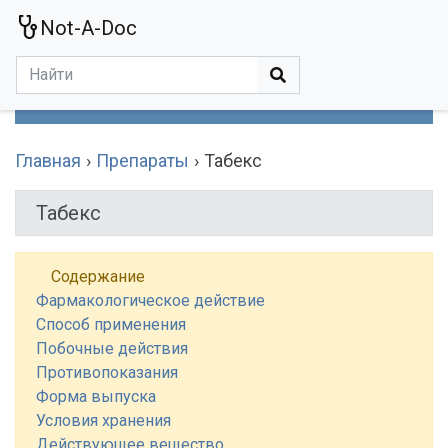
Not-A-Doc
МЕНЮ
Болезни
Действующие Вещества
Медучереждения
Препараты
Симптомы
Статьи
Термины
Специализации
Главная
Препараты
Табекс
Табекс
Содержание
Фармакологическое действие
Способ применения
Побочные действия
Противопоказания
Форма выпуска
Условия хранения
Действующее вещество