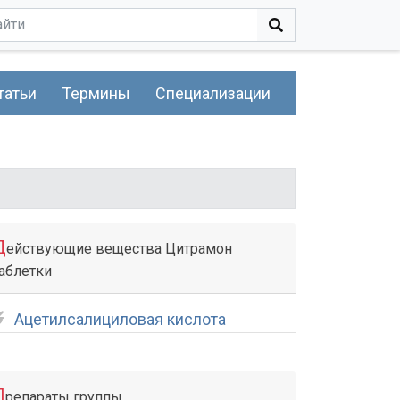
татьи
Термины
Специализации
Д
ействующие вещества Цитрамон
аблетки
Ацетилсалициловая кислота
П
репараты группы