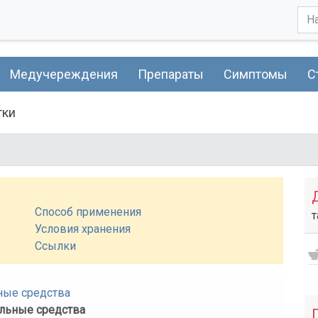
Медучереждения
Препараты
Симптомы
С
тки
Способ применения
т
Условия хранения
Ссылки
ные средства
льные средства