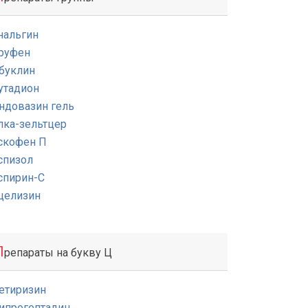
нальгин
руфен
буклин
утадион
ндовазин гель
лка-зельтцер
скофен П
спизол
спирин-С
целизин
П
репараты на букву Ц
етиризин
ипрогептадин