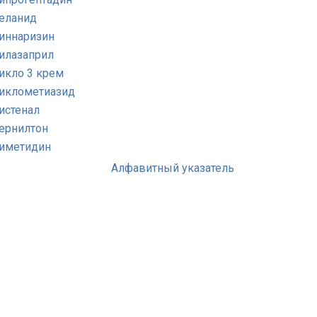
еланид
иннаризин
илазаприл
икло 3 крем
иклометиазид
истенал
ернилтон
иметидин
Алфавитный указатель