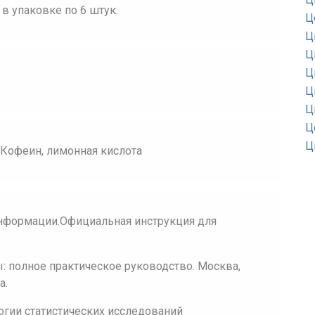
, в упаковке по 6 штук.
Ц
Ц
Ц
Ц
Ц
Ц
Ц
Ц
 Кофеин, лимонная кислота
нформации.Официальная инструкция для
 полное практическое руководство. Москва,
а.
огии статистических исследований