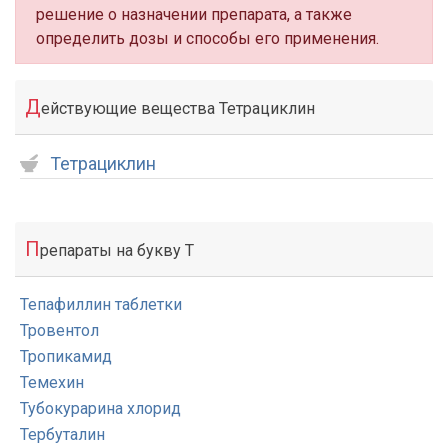
решение о назначении препарата, а также
определить дозы и способы его применения.
Д
ействующие вещества Тетрациклин
Тетрациклин
П
репараты на букву Т
Тепафиллин таблетки
Тровентол
Тропикамид
Темехин
Тубокурарина хлорид
Тербуталин