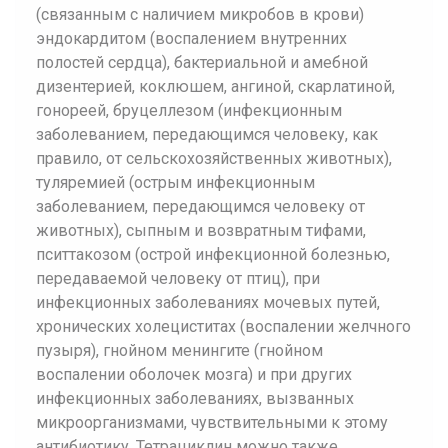
(связанным с наличием микробов в крови)
эндокардитом (воспалением внутренних
полостей сердца), бактериальной и амебной
дизентерией, коклюшем, ангиной, скарлатиной,
гонореей, бруцеллезом (инфекционным
заболеванием, передающимся человеку, как
правило, от сельскохозяйственных животных),
туляремией (острым инфекционным
заболеванием, передающимся человеку от
животных), сыпным и возвратным тифами,
пситтакозом (острой инфекционной болезнью,
передаваемой человеку от птиц), при
инфекционных заболеваниях мочевых путей,
хронических холециститах (воспалении желчного
пузыря), гнойном менингите (гнойном
воспалении оболочек мозга) и при других
инфекционных заболеваниях, вызванных
микроорганизмами, чувствительными к этому
антибиотику. Тетрациклин можно также