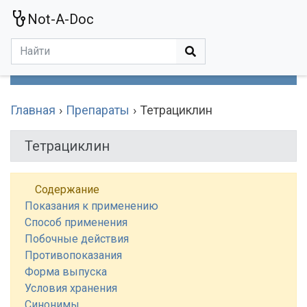
Not-A-Doc
МЕНЮ
Болезни
Действующие Вещества
Медучереждения
Препараты
Симптомы
Статьи
Термины
Специализации
Главная
Препараты
Тетрациклин
Тетрациклин
Содержание
Показания к применению
Способ применения
Побочные действия
Противопоказания
Форма выпуска
Условия хранения
Синонимы