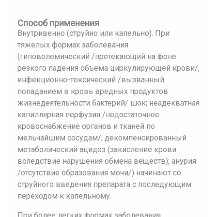
Способ применения
Внутривенно (струйно или капельно). При
тяжелых формах заболевания
(гиповолемический /протекающий на фоне
резкого падения объема циркулирующей крови/,
инфекционно-токсический /вызванный
попаданием в кровь вредных продуктов
жизнедеятельности бактерий/ шок; неадекватная
капиллярная перфузия /недостаточное
кровоснабжение органов и тканей по
мельчайшим сосудам/; декомпенсированный
метаболический ацидоз (закисление крови
вследствие нарушения обмена веществ); анурия
/отсутствие образования мочи/) начинают со
струйного введения препарата с последующим
переходом к капельному.
При более легких формах заболевания