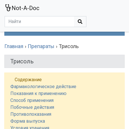
Not-A-Doc
МЕНЮ
Болезни
Действующие Вещества
Медучереждения
Препараты
Симптомы
Статьи
Термины
Специализации
Главная
Препараты
Трисоль
Трисоль
Содержание
Фармакологическое действие
Показания к применению
Способ применения
Побочные действия
Противопоказания
Форма выпуска
Условия хранения