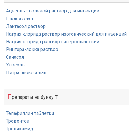
Ацесоль - солевой раствор для инъекций
Глюкосолан
Лактасол раствор
Натрия хлорида раствор изотонический для инъекций
Натрия хлорида раствор гипертонический
Рингера-локка раствор
Санасол
Хлосоль
Цитраглюкосолан
П
репараты на букву Т
Тепафиллин таблетки
Тровентол
Тропикамид