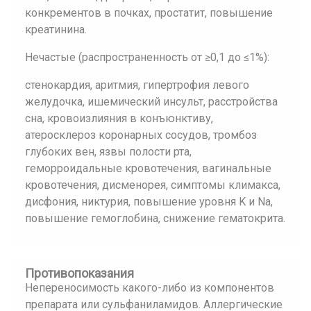
конкрементов в почках, простатит, повышение
креатинина.
Нечастые (распространенность от ≥0,1 до ≤1%):
стенокардия, аритмия, гипертрофия левого
желудочка, ишемический инсульт, расстройства
сна, кровоизлияния в конъюнктиву,
атеросклероз коронарных сосудов, тромбоз
глубоких вен, язвы полости рта,
геморроидальные кровотечения, вагинальные
кровотечения, дисменорея, симптомы климакса,
дисфония, никтурия, повышение уровня K и Na,
повышение гемоглобина, снижение гематокрита.
Противопоказания
Непереносимость какого-либо из компонентов
препарата или сульфаниламидов. Аллергические