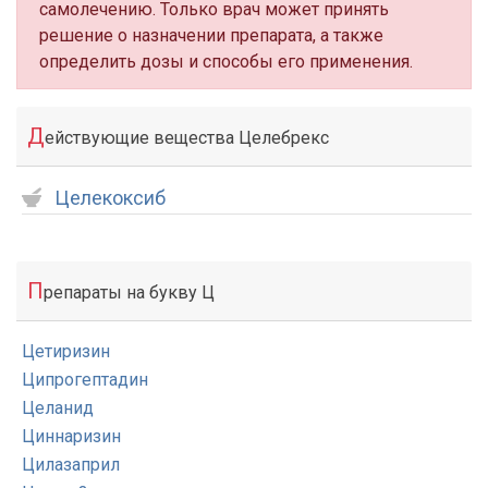
самолечению. Только врач может принять
решение о назначении препарата, а также
определить дозы и способы его применения.
Д
ействующие вещества Целебрекс
Целекоксиб
П
репараты на букву Ц
Цетиризин
Ципрогептадин
Целанид
Циннаризин
Цилазаприл