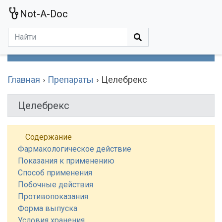
Not-A-Doc
МЕНЮ
Болезни
Действующие Вещества
Медучереждения
Препараты
Симптомы
Статьи
Термины
Специализации
Главная
Препараты
Целебрекс
Целебрекс
Содержание
Фармакологическое действие
Показания к применению
Способ применения
Побочные действия
Противопоказания
Форма выпуска
Условия хранения