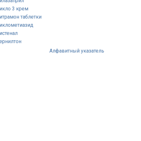
илазаприл
икло 3 крем
итрамон таблетки
иклометиазид
истенал
ернилтон
Алфавитный указатель