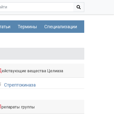
татьи
Термины
Специализации
Д
ействующие вещества Целиаза
Стрептокиназа
П
репараты группы