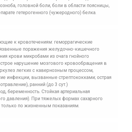
зноба, головной боли, боли в области поясницы,
парате гетерогенного (чужеродного) белка.
ающие к кровотечениям: геморрагические
, язвенные поражения желудочно-кишечного
ния крови микробами из очага гнойного
(острое нарушение мозгового кровообращения в
еркулез легких с кавернозным процессом,
гие инфекции, вызванные стрептококками; острая
травление), ранний (до 3 сут.)
д, беременность. Стойкая артериальная
ого давления). При тяжелых формах сахарного
 только по жизненным показаниям.