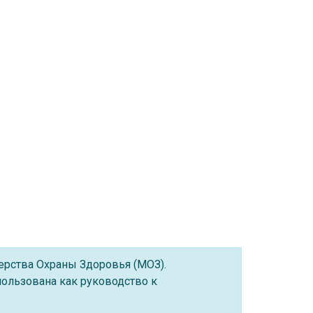
ерства Охраны Здоровья (МОЗ).
ользована как руководство к