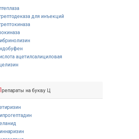
лтеплаза
трептодеказа для инъекций
трептокиназа
рокиназа
ибринолизин
ндобуфен
ислота ацетилсалициловая
целизин
П
репараты на букву Ц
етиризин
ипрогептадин
еланид
иннаризин