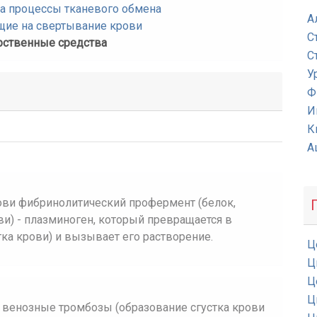
а процессы тканевого обмена
А
щие на свертывание крови
С
рственные средства
С
У
Ф
И
К
А
ови фибринолитический профермент (белок,
ви) - плазминоген, который превращается в
тка крови) и вызывает его растворение.
Ц
Ц
Ц
Ц
 венозные тромбозы (образование сгустка крови