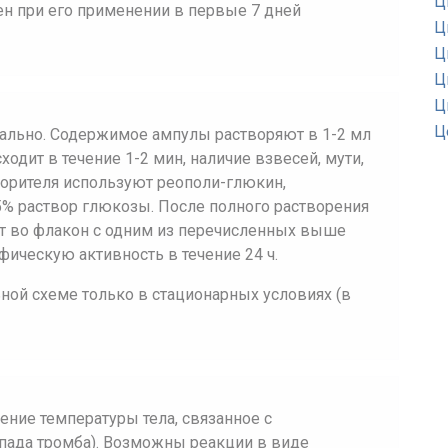
Ц
ен при его применении в первые 7 дней
Ц
Ц
Ц
Ц
Ц
иально. Содержимое ампулы растворяют в 1-2 мл
одит в течение 1-2 мин, наличие взвесей, мути,
творителя используют реополи-глюкин,
 5% раствор глюкозы. После полного растворения
 во флакон с одним из перечисленных выше
фическую активность в течение 24 ч.
ной схеме только в стационарных условиях (в
ние температуры тела, связанное с
пада тромба). Возможны реакции в виде