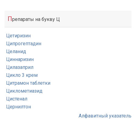
П
репараты на букву Ц
Цетиризин
Ципрогептадин
Целанид
Циннаризин
Цилазаприл
Цикло 3 крем
Цитрамон таблетки
Циклометиазид
Цистенал
Цернилтон
Алфавитный указатель