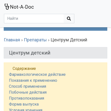
Not-A-Doc
МЕНЮ
Болезни
Действующие Вещества
Медучереждения
Препараты
Симптомы
Статьи
Термины
Специализации
Главная
Препараты
Центрум Детский
Центрум детский
Содержание
Фармакологическое действие
Показания к применению
Способ применения
Побочные действия
Противопоказания
Форма выпуска
Условия хранения