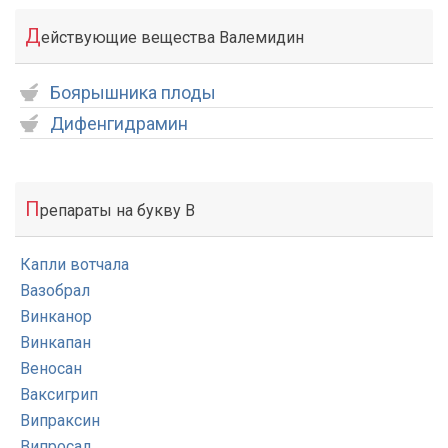
Д
ействующие вещества Валемидин
Боярышника плоды
Дифенгидрамин
П
репараты на букву В
Капли вотчала
Вазобрал
Винканор
Винкапан
Веносан
Ваксигрип
Випраксин
Випросал