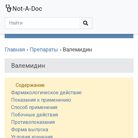
Not-A-Doc
МЕНЮ
Болезни
Действующие Вещества
Медучереждения
Препараты
Симптомы
Статьи
Термины
Специализации
Главная
Препараты
Валемидин
Валемидин
Содержание
Фармакологическое действие
Показания к применению
Способ применения
Побочные действия
Противопоказания
Форма выпуска
Условия хранения